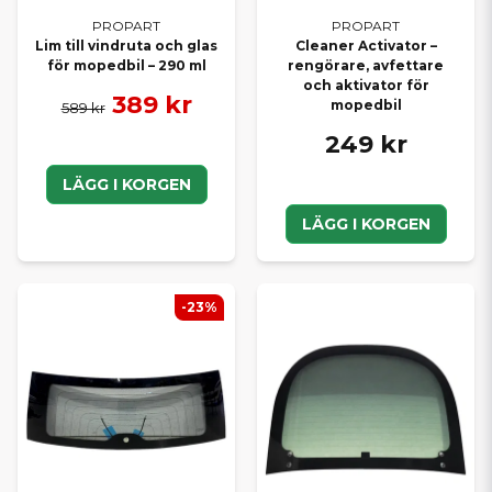
PROPART
PROPART
Lim till vindruta och glas
Cleaner Activator –
för mopedbil – 290 ml
rengörare, avfettare
och aktivator för
389 kr
mopedbil
589 kr
249 kr
LÄGG I KORGEN
LÄGG I KORGEN
-23%