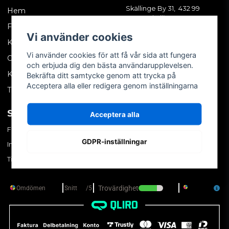
Skällinge By 31, 432 99
Hem
Skällinge
Företagskund
Vi använder cookies
Kontakta oss
Vi använder cookies för att få vår sida att fungera
Om oss
och erbjuda dig den bästa användarupplevelsen.
Köpvillkor
Bekräfta ditt samtycke genom att trycka på
Acceptera alla eller redigera genom inställningarna
Tips & trix
SOCIALA MEDIER
MITT KONTO
Acceptera alla
Facebook
Logga in
GDPR-inställningar
Instagram
Skapa konto
TikTok
Glömt ditt lösenord?