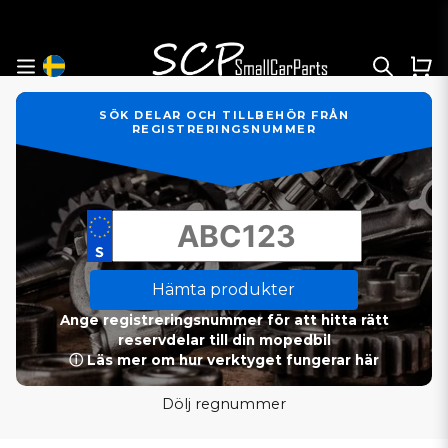
SÖK DELAR OCH TILLBEHÖR FRÅN
REGISTRERINGSNUMMER
Hämta produkter
Ange registreringsnummer för att hitta rätt
reservdelar till din mopedbil
ⓘ Läs mer om hur verktyget fungerar här
Dölj regnummer