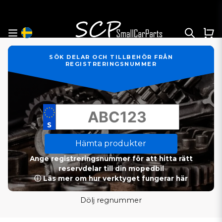
SÖK DELAR OCH TILLBEHÖR FRÅN
REGISTRERINGSNUMMER
Hämta produkter
Ange registreringsnummer för att hitta rätt
reservdelar till din mopedbil
ⓘ Läs mer om hur verktyget fungerar här
Dölj regnummer