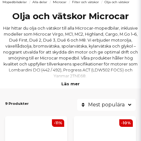
Mopedbilsdelar
Alla delar
Microcar
Filter och vätskor
Olja och vätskor
Olja och vätskor Microcar
Här hittar du olja och vätskor till alla Microcar-mopedbilar, inklusive
modeller som Microcar Virgo, MC1, MC2, Highland, Cargo, M.Go 1–6,
Dué First, Dué 2, Dué 3, Dué 6 och M8. Vi erbjuder motorolja,
växellådsolja, bromsvätska, spolarvätska, kylarvätska och glykol –
noggrant utvalda för att skydda din motor och ge optimal drift och
smörjning till er Microcar mopedbil. Våra produkter håller hög
kvalitet och uppfyller tillverkarens specifikationer för motorer som
Lombardini DCI (442 / 492), Progress ACT (LDW502 FOCS) och
Yanmar 2TNE68.
Läs mer
9 Produkter
Mest populära
-11%
-10%