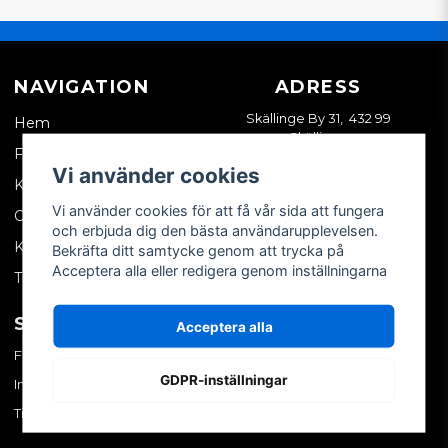
NAVIGATION
ADRESS
Skällinge By 31, 432 99
Hem
Skällinge
Företagskund
Vi använder cookies
Kontakta oss
Vi använder cookies för att få vår sida att fungera
Om oss
och erbjuda dig den bästa användarupplevelsen.
Köpvillkor
Bekräfta ditt samtycke genom att trycka på
Acceptera alla eller redigera genom inställningarna
Tips & trix
SOCIALA MEDIER
MITT KONTO
Acceptera alla
Facebook
Logga in
GDPR-inställningar
Instagram
Skapa konto
TikTok
Glömt ditt lösenord?