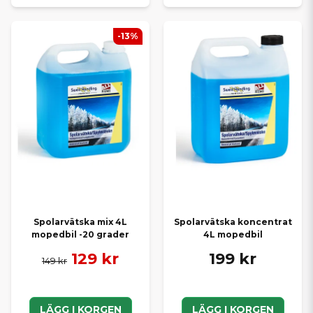
-13%
Spolarvätska mix 4L
Spolarvätska koncentrat
mopedbil -20 grader
4L mopedbil
129 kr
199 kr
149 kr
LÄGG I KORGEN
LÄGG I KORGEN