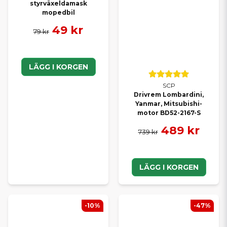
styrväxeldamask
mopedbil
49 kr
79 kr
LÄGG I KORGEN
SCP
Drivrem Lombardini,
Yanmar, Mitsubishi-
motor BD52-2167-S
489 kr
739 kr
LÄGG I KORGEN
-10%
-47%