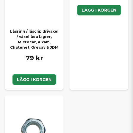
LÄGG I KORGEN
Låsring / låsclip drivaxel
/ växellåda Ligier,
Microcar, Aixam,
Chatenet, Grecav & JDM
79 kr
LÄGG I KORGEN