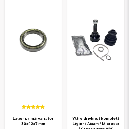
Lager primärvariator
Yttre drivknut komplett
30x42x7 mm
Ligier / Aixam / Microcar
/ Grecav utan ABS