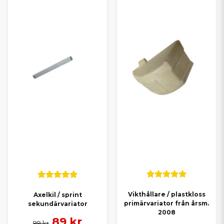
Vikthållare / plastkloss
Axelkil / sprint
primärvariator från årsm.
sekundärvariator
2008
89 kr
99 kr