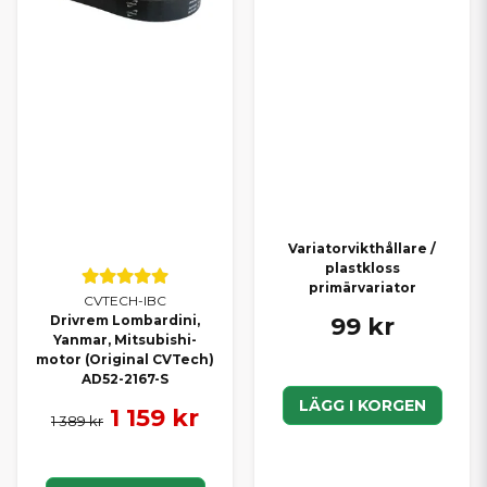
Variatorvikthållare /
plastkloss
primärvariator
CVTECH-IBC
99 kr
Drivrem Lombardini,
Yanmar, Mitsubishi-
motor (Original CVTech)
AD52-2167-S
LÄGG I KORGEN
1 159 kr
1 389 kr