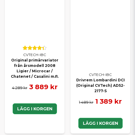
CVTECH-IBC
Original primärvariator
från årsmodell 2008
Ligier / Microcar /
CVTECH-IBC
Chatenet / Casalini m.fl.
Drivrem Lombardini DCI
3 889 kr
(Original CVTech) AD52-
4 289 kr
2177-S
1 389 kr
1 489 kr
LÄGG I KORGEN
LÄGG I KORGEN