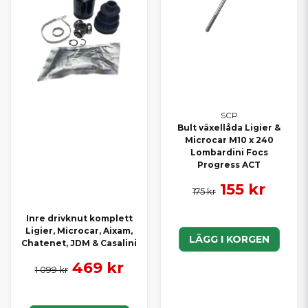
SCP
Bult växellåda Ligier &
Microcar M10 x 240
Lombardini Focs
Progress ACT
155 kr
175 kr
Inre drivknut komplett
Ligier, Microcar, Aixam,
LÄGG I KORGEN
Chatenet, JDM & Casalini
469 kr
1 099 kr