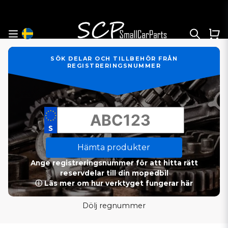
SÖK DELAR OCH TILLBEHÖR FRÅN
REGISTRERINGSNUMMER
Hämta produkter
Ange registreringsnummer för att hitta rätt
reservdelar till din mopedbil
ⓘ Läs mer om hur verktyget fungerar här
Dölj regnummer