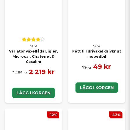
SCP
SCP
Variator växellåda Ligier,
Fett till drivaxel drivknut
Microcar, Chatenet &
mopedbil
Casalini
49 kr
79 kr
2 219 kr
2 489 kr
LÄGG I KORGEN
LÄGG I KORGEN
-12%
-42%