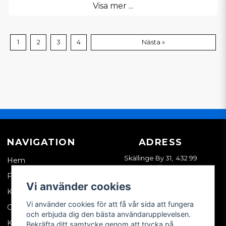
Visa mer ...
1
2
3
4
Nästa »
NAVIGATION
ADRESS
Skällinge By 31, 432 99
Hem
Skällinge
Företagskund
Vi använder cookies
Kontakta oss
Vi använder cookies för att få vår sida att fungera
Om oss
och erbjuda dig den bästa användarupplevelsen.
Köpvillkor
Bekräfta ditt samtycke genom att trycka på