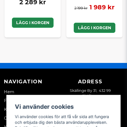
2 289 kr
1 989 kr
2 199 kr
LÄGG I KORGEN
LÄGG I KORGEN
NAVIGATION
ADRESS
Skällinge By 31, 432 99
Hem
Skällinge
Företagskund
Vi använder cookies
Kontakta oss
Vi använder cookies för att få vår sida att fungera
Om oss
och erbjuda dig den bästa användarupplevelsen.