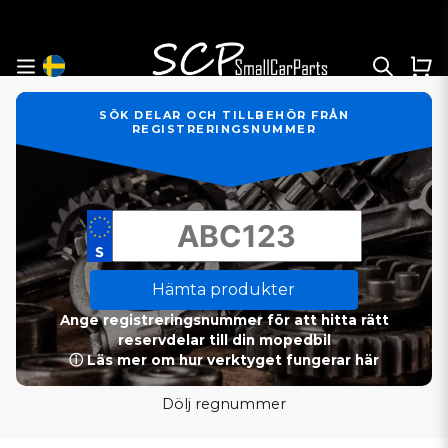
SÖK DELAR OCH TILLBEHÖR FRÅN
REGISTRERINGSNUMMER
Hämta produkter
Ange registreringsnummer för att hitta rätt
reservdelar till din mopedbil
ⓘ Läs mer om hur verktyget fungerar här
Dölj regnummer