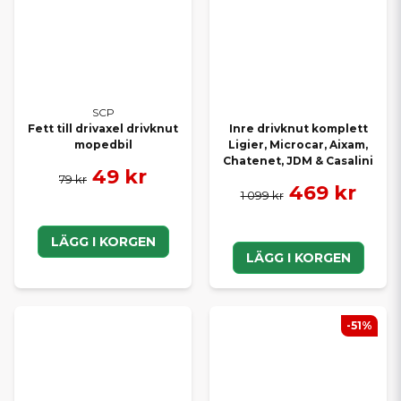
SCP
Fett till drivaxel drivknut
Inre drivknut komplett
mopedbil
Ligier, Microcar, Aixam,
Chatenet, JDM & Casalini
49 kr
79 kr
469 kr
1 099 kr
LÄGG I KORGEN
LÄGG I KORGEN
-51%