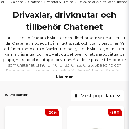
lar
Alla delar
Chatenet
Variator & Drivlina
Drivaxlar, drivknutar och tillbehör
Drivaxlar, drivknutar och
tillbehör Chatenet
Här hittar du drivaxlar, drivknutar och tillbehör som säkerställer att
din Chatenet mopedbil går mjukt, stabilt och utan vibrationer. Vi
erbjuder kompletta drivaxlar, inre och yttre drivknutar, damasker,
klamrar, låsringar och fett – allt du behöver för att snabbt åtgärda
glapp, missljud eller slitage i drivlinan. Alla delar passar till modeller
som Chatenet CH46, CH40, CH33, CH28, CH26, Speedino och
Barooder och är noggrant utvalda för lång hållbarhet & perfekt
passform.
Läs mer
10 Produkter
Mest populära
-20%
-38%