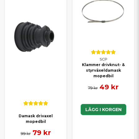
SCP
Klammer drivknut- &
styrväxeldamask
mopedbil
49 kr
79 kr
LÄGG I KORGEN
Damask drivaxel
mopedbil
79 kr
99 kr