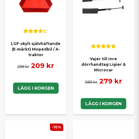
LGF-skylt självhäftande
(E-märkt) Mopedbil / A-
traktor
Vajer till inre
209 kr
dörrhandtag Ligier &
259 kr
Microcar
279 kr
389 kr
LÄGG I KORGEN
LÄGG I KORGEN
-10%