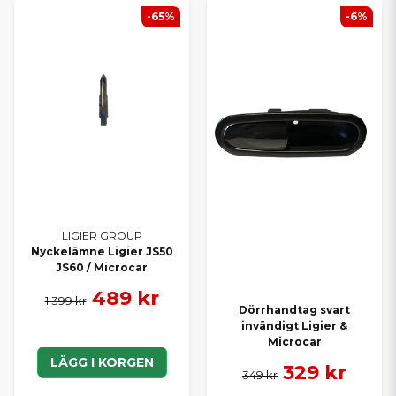
-65%
-6%
LIGIER GROUP
Nyckelämne Ligier JS50
JS60 / Microcar
489 kr
1 399 kr
Dörrhandtag svart
invändigt Ligier &
Microcar
LÄGG I KORGEN
329 kr
349 kr