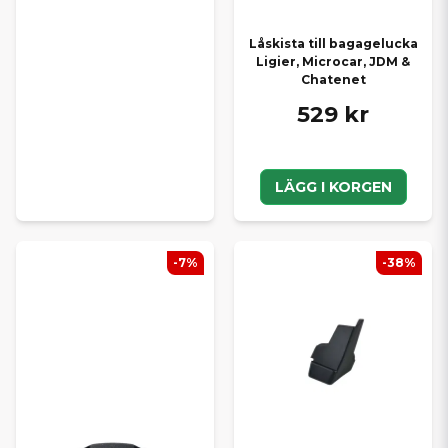
Låskista till bagagelucka
Ligier, Microcar, JDM &
Chatenet
529 kr
LÄGG I KORGEN
-7%
-38%