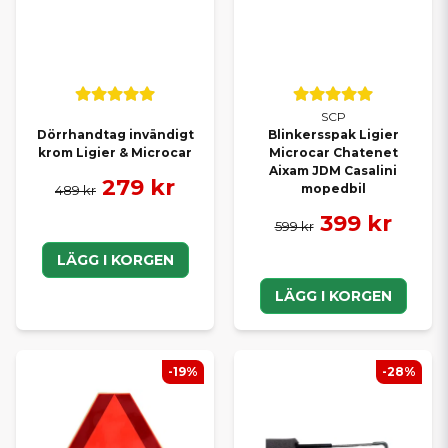
SCP
Dörrhandtag invändigt
Blinkersspak Ligier
krom Ligier & Microcar
Microcar Chatenet
Aixam JDM Casalini
279 kr
mopedbil
489 kr
399 kr
599 kr
LÄGG I KORGEN
LÄGG I KORGEN
-19%
-28%