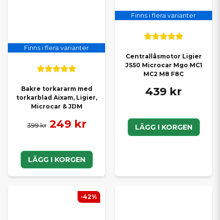
Finns i flera varianter
Finns i flera varianter
Centrallåsmotor Ligier
JS50 Microcar Mgo MC1
MC2 M8 F8C
439 kr
Bakre torkararm med
torkarblad Aixam, Ligier,
Microcar & JDM
249 kr
399 kr
LÄGG I KORGEN
LÄGG I KORGEN
-42%