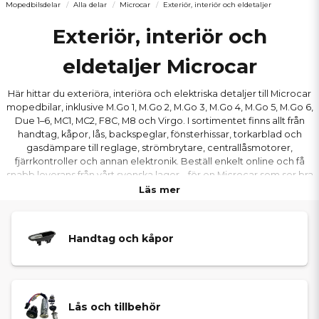
Mopedbilsdelar
Alla delar
Microcar
Exteriör, interiör och eldetaljer
Exteriör, interiör och
eldetaljer Microcar
Här hittar du exteriöra, interiöra och elektriska detaljer till Microcar
mopedbilar, inklusive M.Go 1, M.Go 2, M.Go 3, M.Go 4, M.Go 5, M.Go 6,
Due 1–6, MC1, MC2, F8C, M8 och Virgo. I sortimentet finns allt från
handtag, kåpor, lås, backspeglar, fönsterhissar, torkarblad och
gasdämpare till reglage, strömbrytare, centrallåsmotorer,
fjärrkontroller och annan elektronik. Beställ enkelt online och få
snabb leverans från vårt svenska lager – för en Microcar som ser bra
ut, känns ny invändigt och fungerar perfekt i alla detaljer.
Läs mer
Handtag och kåpor
Lås och tillbehör