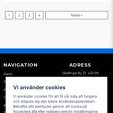
1
2
3
4
Nästa »
NAVIGATION
ADRESS
Skällinge By 31, 432 99
Hem
Skällinge
Företagskund
Vi använder cookies
Kontakta oss
Vi använder cookies för att få vår sida att fungera
Om oss
och erbjuda dig den bästa användarupplevelsen.
Köpvillkor
Bekräfta ditt samtycke genom att trycka på
Acceptera alla eller redigera genom inställningarna