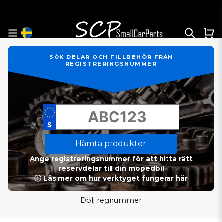
SÖK DELAR OCH TILLBEHÖR FRÅN
REGISTRERINGSNUMMER
Hämta produkter
Ange registreringsnummer för att hitta rätt
reservdelar till din mopedbil
ⓘ Läs mer om hur verktyget fungerar här
Dölj regnummer