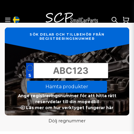
SÖK DELAR OCH TILLBEHÖR FRÅN
REGISTRERINGSNUMMER
Hämta produkter
Ange registreringsnummer för att hitta rätt
reservdelar till din mopedbil
ⓘ Läs mer om hur verktyget fungerar här
Dölj regnummer