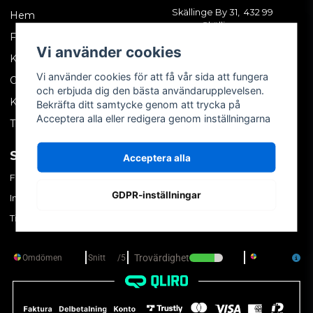
Skällinge By 31, 432 99
Hem
Skällinge
Företagskund
Vi använder cookies
Kontakta oss
Vi använder cookies för att få vår sida att fungera
Om oss
och erbjuda dig den bästa användarupplevelsen.
Köpvillkor
Bekräfta ditt samtycke genom att trycka på
Acceptera alla eller redigera genom inställningarna
Tips & trix
SOCIALA MEDIER
MITT KONTO
Acceptera alla
Facebook
Logga in
GDPR-inställningar
Instagram
Skapa konto
TikTok
Glömt ditt lösenord?