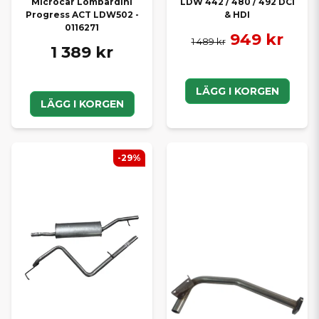
Microcar Lombardini
LDW 442 / 480 / 492 DCI
Progress ACT LDW502 -
& HDI
0116271
949 kr
1 489 kr
1 389 kr
LÄGG I KORGEN
LÄGG I KORGEN
-29%