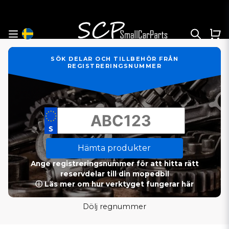
SÖK DELAR OCH TILLBEHÖR FRÅN
REGISTRERINGSNUMMER
Hämta produkter
Ange registreringsnummer för att hitta rätt
reservdelar till din mopedbil
ⓘ Läs mer om hur verktyget fungerar här
Dölj regnummer