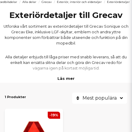
edbilsdelar
Alla delar
Grecav
Exteriör, interiör och eldetaljer
Exteriördetaljer
Exteriördetaljer till Grecav
Utforska vårt sortiment av exteriördetaljer till Grecav Sonique och
Grecav Eke, inklusive LGF-skyltar, emblem och andra yttre
komponenter som förbättrar både utseende och funktion på din
mopedbil.
Alla detaljer erbjuds till låga priser med snabb leverans, så att du
enkelt kan ersätta slitna delar och göra din Grecav redo för
vägarna igen på kortast möjliga tid.
Läs mer
1 Produkter
Mest populära
-19%