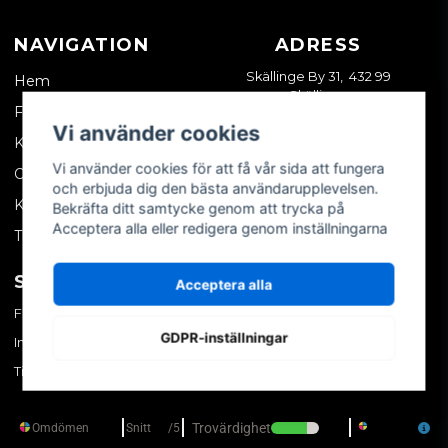
NAVIGATION
ADRESS
Skällinge By 31, 432 99
Hem
Skällinge
Företagskund
Vi använder cookies
Kontakta oss
Vi använder cookies för att få vår sida att fungera
Om oss
och erbjuda dig den bästa användarupplevelsen.
Köpvillkor
Bekräfta ditt samtycke genom att trycka på
Acceptera alla eller redigera genom inställningarna
Tips & trix
SOCIALA MEDIER
MITT KONTO
Acceptera alla
Facebook
Logga in
GDPR-inställningar
Instagram
Skapa konto
TikTok
Glömt ditt lösenord?