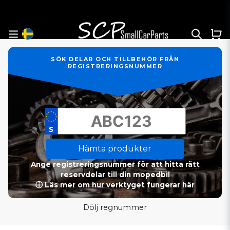
SÖK DELAR OCH TILLBEHÖR FRÅN
REGISTRERINGSNUMMER
Hämta produkter
Ange registreringsnummer för att hitta rätt
reservdelar till din mopedbil
ⓘ Läs mer om hur verktyget fungerar här
Dölj regnummer