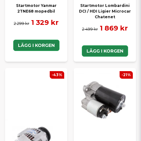
Startmotor Yanmar
Startmotor Lombardini
2TNE68 mopedbil
DCI / HDI Ligier Microcar
Chatenet
1 329 kr
2 299 kr
1 869 kr
2 499 kr
LÄGG I KORGEN
LÄGG I KORGEN
-43%
-21%