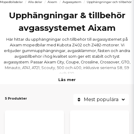
Mopedbilsdelar
Alla delar
Aixam
Avgassystem
Upphängningar och tillbehör
Upphängningar & tillbehör
avgassystemet Aixam
Här hittar du upphängningar och tillbehör till avgassystemet på
Aixam mopedbilar med Kubota Z402 och Z482-motorer. Vi
erbjuder gummiupphängningar, avgasklämmor, fästen och andra
avgastillbehör i hög kvalitet som ger ett stabilt och tyst
avgassystem. Passar Aixam City, Coupe, Crossline, Crossover, GTO,
Minauto, A741, A721, Scouty, 500 och 400, inklusive serierna S8, S9
och S10.
Läs mer
5 Produkter
Mest populära