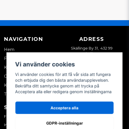
NAVIGATION
ADRESS
Skällinge By 31, 432 99
Hem
Skällinge
Företagskund
Vi använder cookies
Kontakta oss
Vi använder cookies för att få vår sida att fungera
Om oss
och erbjuda dig den bästa användarupplevelsen.
Köpvillkor
Bekräfta ditt samtycke genom att trycka på
Acceptera alla eller redigera genom inställningarna
Tips & trix
SOCIALA MEDIER
MITT KONTO
Acceptera alla
Facebook
Logga in
GDPR-inställningar
Instagram
Skapa konto