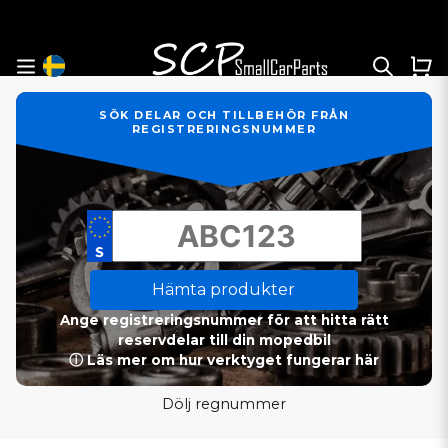
SÖK DELAR OCH TILLBEHÖR FRÅN
REGISTRERINGSNUMMER
Hämta produkter
Ange registreringsnummer för att hitta rätt
reservdelar till din mopedbil
ⓘ Läs mer om hur verktyget fungerar här
Dölj regnummer