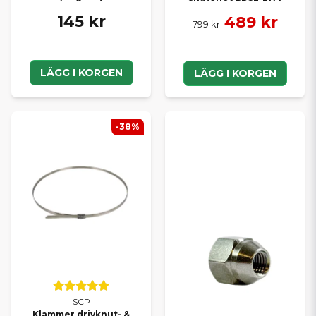
145 kr
489 kr
799 kr
LÄGG I KORGEN
LÄGG I KORGEN
-38%
SCP
Klammer drivknut- &