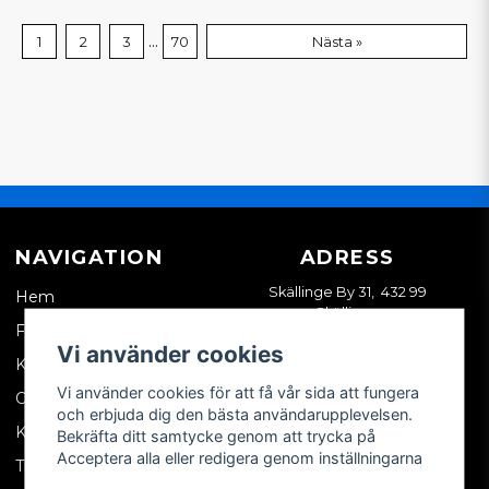
...
1
2
3
70
Nästa »
NAVIGATION
ADRESS
Skällinge By 31, 432 99
Hem
Skällinge
Företagskund
Vi använder cookies
Kontakta oss
Vi använder cookies för att få vår sida att fungera
Om oss
och erbjuda dig den bästa användarupplevelsen.
Köpvillkor
Bekräfta ditt samtycke genom att trycka på
Acceptera alla eller redigera genom inställningarna
Tips & trix