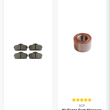
SCP
Hjullager fram Microcar