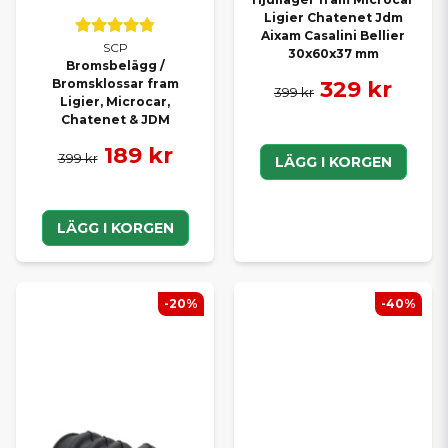
Ligier Chatenet Jdm
Aixam Casalini Bellier
SCP
30x60x37 mm
Bromsbelägg /
329 kr
Bromsklossar fram
399 kr
Ligier, Microcar,
Chatenet & JDM
189 kr
399 kr
LÄGG I KORGEN
LÄGG I KORGEN
-20%
-40%