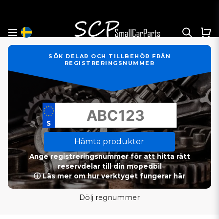
SÖK DELAR OCH TILLBEHÖR FRÅN
REGISTRERINGSNUMMER
Hämta produkter
Ange registreringsnummer för att hitta rätt
reservdelar till din mopedbil
ⓘ Läs mer om hur verktyget fungerar här
Dölj regnummer