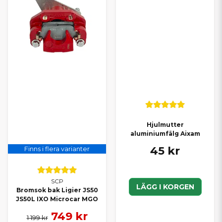
Hjulmutter
aluminiumfälg Aixam
45 kr
Finns i flera varianter
SCP
LÄGG I KORGEN
Bromsok bak Ligier JS50
JS50L IXO Microcar MGO
749 kr
1 199 kr