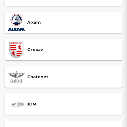
Aixam
Grecav
Chatenet
JDM