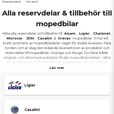
Mopedbilsdelar
Alla delar
Alla reservdelar & tillbehör till
mopedbilar
Hitta alla reservdelar och tillbehör till
Aixam
,
Ligier
,
Chatenet
,
Microcar
,
JDM
,
Casalini
&
Grecav
mopedbilar. Vi har ett
brett sortiment av mopedbilsdelar i lager för snabb leverans i hela
norden och är idag den ledande leverantören av produkter och
reservdelar till mopedbilar i Sverige och Norge. Du hittar både
original- och eftermarknadsdelar till alla mopedbilsmärken - alltid
till grymma priser! Vi erbjuder ett omfattande utbud av bland
annat bromsdelar, serviceprodukter, delar till variator och drivlina,
Läs mer
chassi, karosseri och mycket mer till din mopedbil. Utöver detta
finns ett stort sortiment av motordelar till mopedbilsmotorer som
Lombardini, Yanmar & Kubota. Du visste väl att du kan slå in
Ligier
registreringsnumret till er mopedbil på hemsidan för att få fram
precis rätt reservdel till er mopedbil? Köp dina mopedbilsdelar
från oss redan idag och upplev ett tryggt köp med snabb
leveranstid, högkvalitativa reservdelar och grym kundsupport.
Casalini