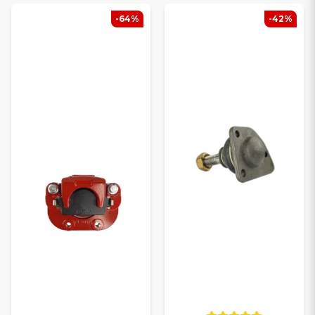
-64%
-42%