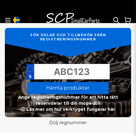
SÖK DELAR OCH TILLBEHÖR FRÅN
REGISTRERINGSNUMMER
Hämta produkter
Ange registreringsnummer för att hitta rätt
reservdelar till din mopedbil
ⓘ Läs mer om hur verktyget fungerar här
Dölj regnummer