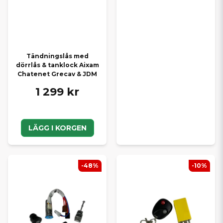
Tändningslås med
dörrlås & tanklock Aixam
Chatenet Grecav & JDM
1 299 kr
LÄGG I KORGEN
-48%
-10%