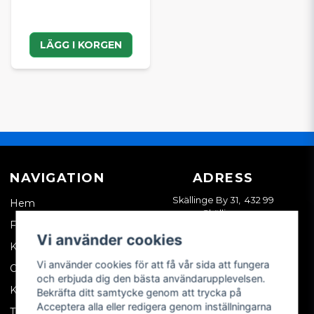
LÄGG I KORGEN
NAVIGATION
ADRESS
Skällinge By 31, 432 99
Hem
Skällinge
Företagskund
Vi använder cookies
Kontakta oss
Vi använder cookies för att få vår sida att fungera
Om oss
och erbjuda dig den bästa användarupplevelsen.
Köpvillkor
Bekräfta ditt samtycke genom att trycka på
Acceptera alla eller redigera genom inställningarna
Tips & trix