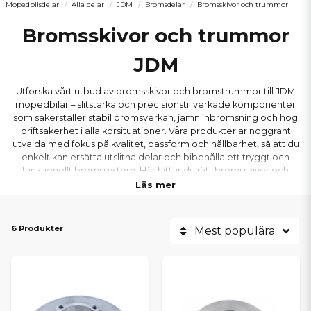
Mopedbilsdelar
Alla delar
JDM
Bromsdelar
Bromsskivor och trummor
Bromsskivor och trummor
JDM
Utforska vårt utbud av bromsskivor och bromstrummor till JDM
mopedbilar – slitstarka och precisionstillverkade komponenter
som säkerställer stabil bromsverkan, jämn inbromsning och hög
driftsäkerhet i alla körsituationer. Våra produkter är noggrant
utvalda med fokus på kvalitet, passform och hållbarhet, så att du
enkelt kan ersätta utslitna delar och bibehålla ett tryggt och
funktionellt bromssystem. Här hittar du rätt bromsskivor och
trummor till populära JDM-modeller som Titane, Albizia, Abaca,
Läs mer
Aloes, Roxsy och Xheos med snabb leverans och bra priser.
6 Produkter
Mest populära