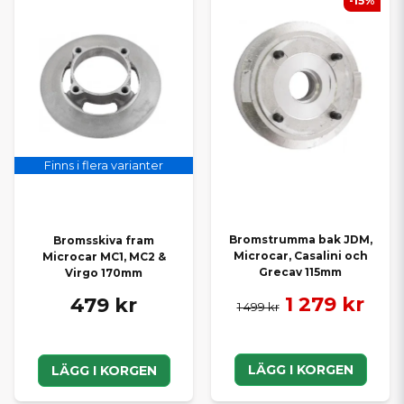
-15%
Finns i flera varianter
Bromstrumma bak JDM,
Bromsskiva fram
Microcar, Casalini och
Microcar MC1, MC2 &
Grecav 115mm
Virgo 170mm
1 279 kr
479 kr
1 499 kr
LÄGG I KORGEN
LÄGG I KORGEN