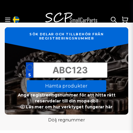
SÖK DELAR OCH TILLBEHÖR FRÅN
REGISTRERINGSNUMMER
Hämta produkter
Ange registreringsnummer för att hitta rätt
reservdelar till din mopedbil
ⓘ Läs mer om hur verktyget fungerar här
Dölj regnummer