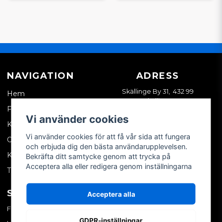
NAVIGATION
ADRESS
Skällinge By 31, 432 99
Hem
Skällinge
Företagskund
Vi använder cookies
Kontakta oss
Vi använder cookies för att få vår sida att fungera
Om oss
och erbjuda dig den bästa användarupplevelsen.
Köpvillkor
Bekräfta ditt samtycke genom att trycka på
Acceptera alla eller redigera genom inställningarna
Tips & trix
SOCIALA MEDIER
MITT KONTO
Acceptera alla
Facebook
Logga in
GDPR-inställningar