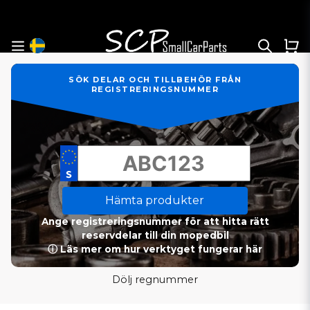
SÖK DELAR OCH TILLBEHÖR FRÅN
REGISTRERINGSNUMMER
Hämta produkter
Ange registreringsnummer för att hitta rätt
reservdelar till din mopedbil
ⓘ Läs mer om hur verktyget fungerar här
Dölj regnummer