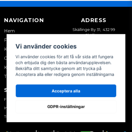
NAVIGATION
ADRESS
Skällinge By 31, 432 99
Hem
Skällinge
Företagskund
Vi använder cookies
Kontakta oss
Vi använder cookies för att få vår sida att fungera
Om oss
och erbjuda dig den bästa användarupplevelsen.
Köpvillkor
Bekräfta ditt samtycke genom att trycka på
Acceptera alla eller redigera genom inställningarna
Tips & trix
SOCIALA MEDIER
MITT KONTO
Acceptera alla
Facebook
Logga in
GDPR-inställningar
Instagram
Skapa konto
TikTok
Glömt ditt lösenord?