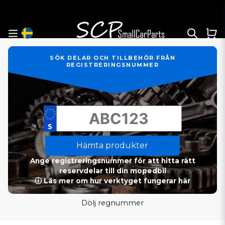
SÖK DELAR OCH TILLBEHÖR FRÅN
REGISTRERINGSNUMMER
Hämta produkter
Ange registreringsnummer för att hitta rätt
reservdelar till din mopedbil
ⓘ Läs mer om hur verktyget fungerar här
Dölj regnummer