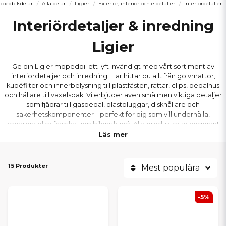
pedbilsdelar
Alla delar
Ligier
Exteriör, interiör och eldetaljer
Interiördetaljer
Interiördetaljer & inredning
Ligier
Ge din Ligier mopedbil ett lyft invändigt med vårt sortiment av
interiördetaljer och inredning. Här hittar du allt från golvmattor,
kupéfilter och innerbelysning till plastfästen, rattar, clips, pedalhus
och hållare till växelspak. Vi erbjuder även små men viktiga detaljer
som fjädrar till gaspedal, plastpluggar, diskhållare och
säkerhetskomponenter – perfekt för dig som vill underhålla,
reparera eller fräscha upp bilens kupé. Alla produkter är noggrant
utvalda för att passa modellerna Ligier Myli, JS60, JS50, JS50L, IXO,
Läs mer
JS RC, X-Too och Nova – från äldre årsmodeller till de allra senaste.
Våra interiördelar håller hög kvalitet och är lätta att montera, så att
din mopedbil både känns och ser ut som ny igen.
15 Produkter
Mest populära
-5%