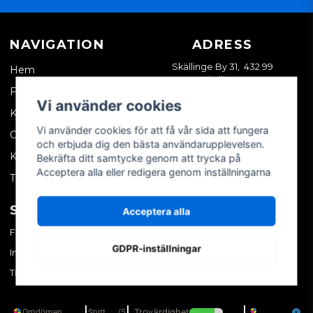
NAVIGATION
ADRESS
Skällinge By 31, 432 99
Hem
Skällinge
Företagskund
Vi använder cookies
Kontakta oss
Vi använder cookies för att få vår sida att fungera
Om oss
och erbjuda dig den bästa användarupplevelsen.
Köpvillkor
Bekräfta ditt samtycke genom att trycka på
Acceptera alla eller redigera genom inställningarna
Tips & trix
SOCIALA MEDIER
MITT KONTO
Acceptera alla
Facebook
Logga in
GDPR-inställningar
Instagram
Skapa konto
TikTok
Glömt ditt lösenord?