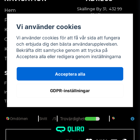
Skällinge By 31, 432 99
Hem
Skällinge
Företagskund
Vi använder cookies
Kontakta oss
Vi använder cookies för att få vår sida att fungera
Om oss
och erbjuda dig den bästa användarupplevelsen.
Köpvillkor
Bekräfta ditt samtycke genom att trycka på
Acceptera alla eller redigera genom inställningarna
Tips & trix
SOCIALA MEDIER
MITT KONTO
Acceptera alla
Facebook
Logga in
GDPR-inställningar
Instagram
Skapa konto
TikTok
Glömt ditt lösenord?