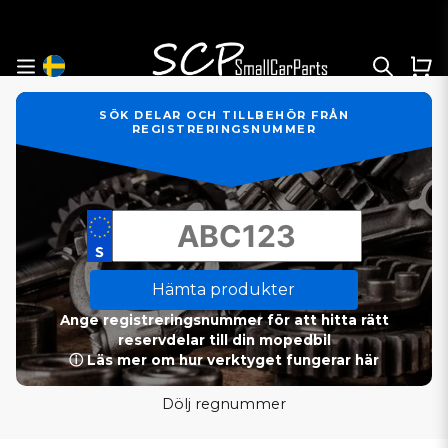
SÖK DELAR OCH TILLBEHÖR FRÅN
REGISTRERINGSNUMMER
Hämta produkter
Ange registreringsnummer för att hitta rätt
reservdelar till din mopedbil
ⓘ Läs mer om hur verktyget fungerar här
Dölj regnummer