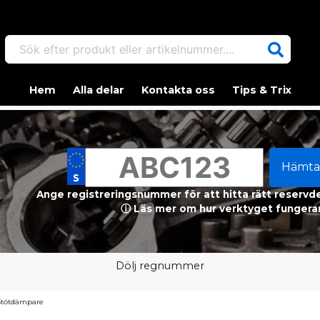
Sök efter produkt eller artikelnummer....
Hem
Alla delar
Kontakta oss
Tips & Trix
Hämta
Ange registreringsnummer för att hitta rätt reservdel
ⓘ Läs mer om hur verktyget fungerar
Dölj regnummer
Stötdämpare