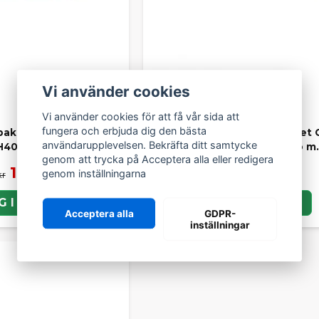
Vi använder cookies
Vi använder cookies för att få vår sida att
fungera och erbjuda dig den bästa
ak Chatenet CH26 V2,
Stötdämpare fram Chatenet 
användarupplevelsen. Bekräfta ditt samtycke
H40, CH46
CH40, CH46, Sporteevo m.f
genom att trycka på Acceptera alla eller redigera
1 189 kr
989 kr
genom inställningarna
kr
1 499 kr
G I KORGEN
LÄGG I KORGEN
Acceptera alla
GDPR-
inställningar