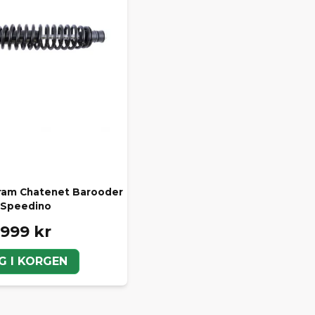
ram Chatenet Barooder
 Speedino
 999 kr
G I KORGEN