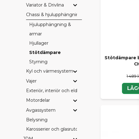
Variator & Drivlina
Chassi & hjulupphängning
Hjulupphängning &
armar
Hjullager
Stötdämpare
Stötdämpare b
Styrning
C
Kyl och värmesystem
1 489 
Vajer
LÄG
Exteriör, interiör och eldetaljer
Motordelar
Avgassystem
Belysning
Karosserier och glasrutor
JDM