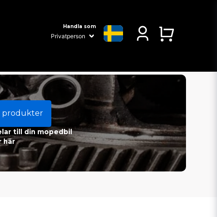
Handla som
 produkter
ar till din mopedbil
 här