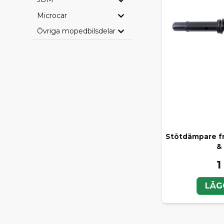
Microcar
Övriga mopedbilsdelar
Stötdämpare f
&
1
LÄG