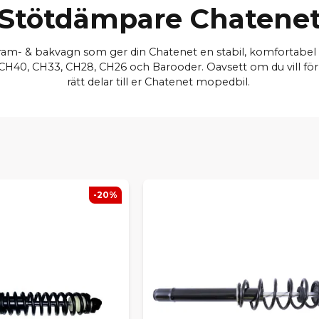
Stötdämpare Chatene
r fram- & bakvagn som ger din Chatenet en stabil, komfortabel
40, CH33, CH28, CH26 och Barooder. Oavsett om du vill förbä
rätt delar till er Chatenet mopedbil.
-20%