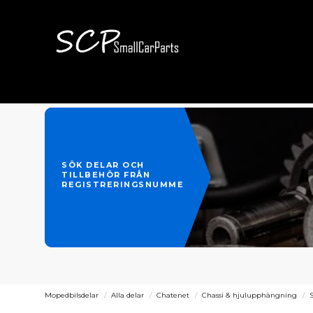
SÖK DELAR OCH
TILLBEHÖR FRÅN
REGISTRERINGSNUMMER
Mopedbilsdelar
Alla delar
Chatenet
Chassi & hjulupphängning