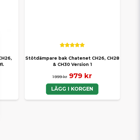
CH26,
Stötdämpare bak Chatenet CH26, CH28
l.
& CH30 Version 1
979 kr
1 999 kr
LÄGG I KORGEN