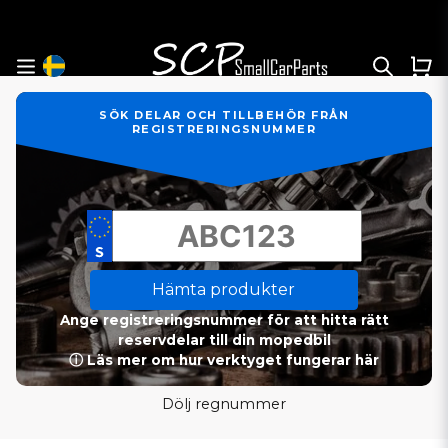
SÖK DELAR OCH TILLBEHÖR FRÅN
REGISTRERINGSNUMMER
Hämta produkter
Ange registreringsnummer för att hitta rätt
reservdelar till din mopedbil
ⓘ Läs mer om hur verktyget fungerar här
Dölj regnummer