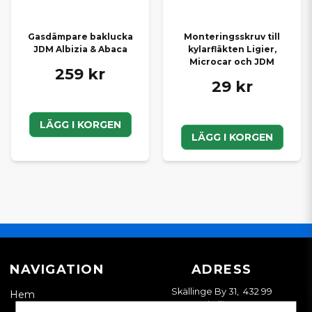
Gasdämpare baklucka
Monteringsskruv till
JDM Albizia & Abaca
kylarfläkten Ligier,
Microcar och JDM
259 kr
29 kr
LÄGG I KORGEN
LÄGG I KORGEN
NAVIGATION
ADRESS
Skällinge By 31, 432 99
Hem
Skällinge