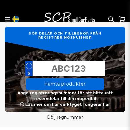
SÖK DELAR OCH TILLBEHÖR FRÅN
REGISTRERINGSNUMMER
Hämta produkter
Ange registreringsnummer för att hitta rätt
reservdelar till din mopedbil
ⓘ Läs mer om hur verktyget fungerar här
Dölj regnummer