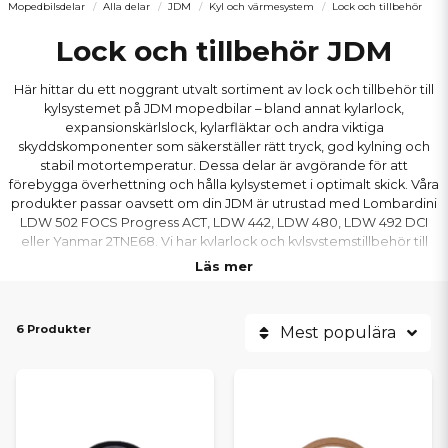
Mopedbilsdelar
Alla delar
JDM
Kyl och värmesystem
Lock och tillbehör
Lock och tillbehör JDM
Här hittar du ett noggrant utvalt sortiment av lock och tillbehör till
kylsystemet på JDM mopedbilar – bland annat kylarlock,
expansionskärlslock, kylarfläktar och andra viktiga
skyddskomponenter som säkerställer rätt tryck, god kylning och
stabil motortemperatur. Dessa delar är avgörande för att
förebygga överhettning och hålla kylsystemet i optimalt skick. Våra
produkter passar oavsett om din JDM är utrustad med Lombardini
LDW 502 FOCS Progress ACT, LDW 442, LDW 480, LDW 492 DCI
eller Yanmar 2TNE68. Vi har kylarlock och kylsystemstillbehör till
populära modeller som JDM Titane, Albizia, Abaca, Aloes, Roxsy
Läs mer
och Xheos, alltid till bra priser och med snabba leveranser.
6 Produkter
Mest populära