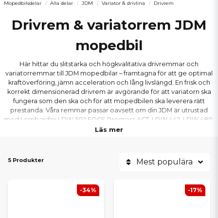
Mopedbilsdelar
Alla delar
JDM
Variator & drivlina
Drivrem
Drivrem & variatorrem JDM
mopedbil
Här hittar du slitstarka och högkvalitativa drivremmar och
variatorremmar till JDM mopedbilar – framtagna för att ge optimal
kraftöverföring, jämn acceleration och lång livslängd. En frisk och
korrekt dimensionerad drivrem är avgörande för att variatorn ska
fungera som den ska och för att mopedbilen ska leverera rätt
prestanda. Våra remmar passar oavsett om din JDM är utrustad
med Lombardini LDW 502 FOCS Progress ACT, LDW 442, LDW 480,
LDW 492 DCI eller Yanmar 2TNE68. Vi har drivremmar till populära
Läs mer
JDM-modeller som Titane, Albizia, Abaca, Aloes, Roxsy och Xheos,
alltid till konkurrenskraftiga priser och med snabba leveranser.
5 Produkter
Mest populära
-34%
-17%