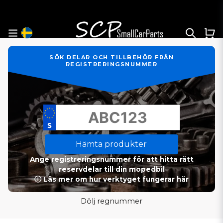
SÖK DELAR OCH TILLBEHÖR FRÅN
REGISTRERINGSNUMMER
Hämta produkter
Ange registreringsnummer för att hitta rätt
reservdelar till din mopedbil
ⓘ Läs mer om hur verktyget fungerar här
Dölj regnummer