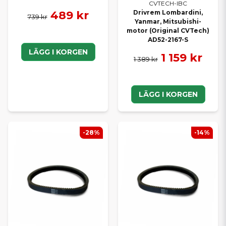
CVTECH-IBC
489 kr
Drivrem Lombardini,
739 kr
Yanmar, Mitsubishi-
motor (Original CVTech)
AD52-2167-S
LÄGG I KORGEN
1 159 kr
1 389 kr
LÄGG I KORGEN
-28%
-14%