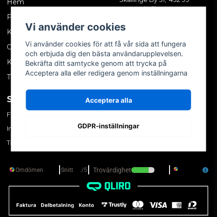
Hem
Skällinge
Företagskund
Vi använder cookies
Kontakta oss
Vi använder cookies för att få vår sida att fungera
Om oss
och erbjuda dig den bästa användarupplevelsen.
Köpvillkor
Bekräfta ditt samtycke genom att trycka på
Acceptera alla eller redigera genom inställningarna
Tips & trix
SOCIALA MEDIER
MITT KONTO
Acceptera alla
Facebook
Logga in
GDPR-inställningar
Instagram
Skapa konto
TikTok
Glömt ditt lösenord?