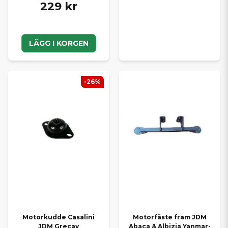
229 kr
LÄGG I KORGEN
-26%
Motorkudde Casalini
Motorfäste fram JDM
JDM Grecav
Abaca & Albizia Yanmar-