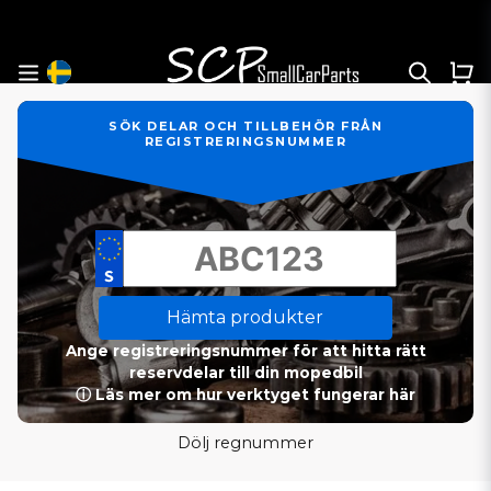
SÖK DELAR OCH TILLBEHÖR FRÅN
REGISTRERINGSNUMMER
Hämta produkter
Ange registreringsnummer för att hitta rätt
reservdelar till din mopedbil
ⓘ Läs mer om hur verktyget fungerar här
Dölj regnummer