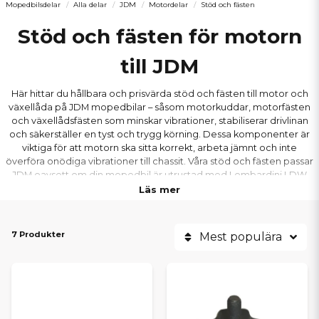
Mopedbilsdelar
Alla delar
JDM
Motordelar
Stöd och fästen
Stöd och fästen för motorn
till JDM
Här hittar du hållbara och prisvärda stöd och fästen till motor och
växellåda på JDM mopedbilar – såsom motorkuddar, motorfästen
och växellådsfästen som minskar vibrationer, stabiliserar drivlinan
och säkerställer en tyst och trygg körning. Dessa komponenter är
viktiga för att motorn ska sitta korrekt, arbeta jämnt och inte
överföra onödiga vibrationer till chassit. Våra stöd och fästen passar
JDM oavsett om din mopedbil är utrustad med Lombardini LDW
502 FOCS Progress ACT, LDW 442, LDW 480, LDW 492 DCI eller
Läs mer
Yanmar 2TNE68. Vi har motor- och växellådsfästen som passar
populära modeller som JDM Titane, Albizia, Abaca, Aloes, Roxsy
och Xheos, alltid till bra priser och med snabba leveranser.
7 Produkter
Mest populära