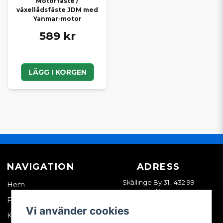
Motorfäste /
växellådsfäste JDM med
Yanmar-motor
589 kr
LÄGG I KORGEN
NAVIGATION
ADRESS
Skällinge By 31, 432 99
Hem
Skällinge
Företagskund
Vi använder cookies
Kontakta oss