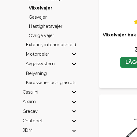
Växelvajer
Gasvajer
Hastighetsvajer
Växelvajer bak 
Övriga vajer
Exteriör, interiör och eldetaljer
Motordelar
LÄG
Avgassystem
Belysning
Karosserier och glasrutor
Casalini
Aixam
Grecav
Chatenet
JDM