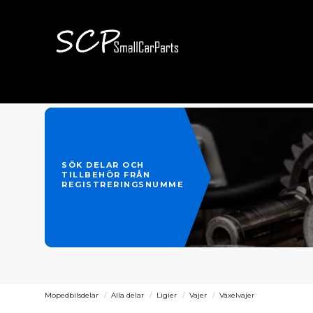
SÖK DELAR OCH
TILLBEHÖR FRÅN
REGISTRERINGSNUMMER
Mopedbilsdelar
Alla delar
Ligier
Vajer
Växelvajer