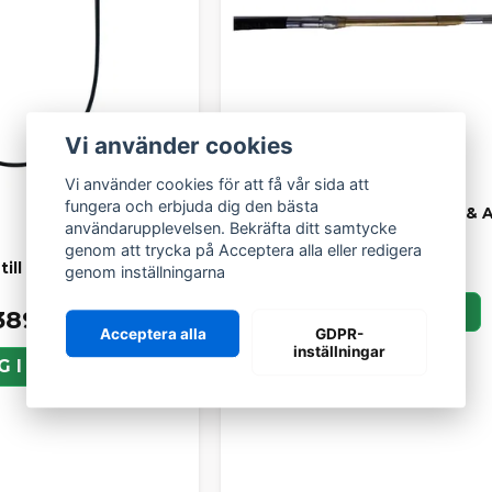
Vi använder cookies
Vi använder cookies för att få vår sida att
fungera och erbjuda dig den bästa
Växelvajer Ligier Nova, 162 &
användarupplevelsen. Bekräfta ditt samtycke
genom att trycka på Acceptera alla eller redigera
399 kr
till Microcar och Ligier
genom inställningarna
LÄGG I KORGEN
389 kr
Acceptera alla
GDPR-
inställningar
G I KORGEN