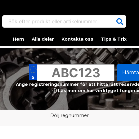
Sök efter produkt eller artikelnummer....
Hem
Alla delar
Kontakta oss
Tips & Trix
Hämta
Ange registreringsnummer för att hitta rätt reservdel
ⓘ Läs mer om hur verktyget fungerar
Dölj regnummer