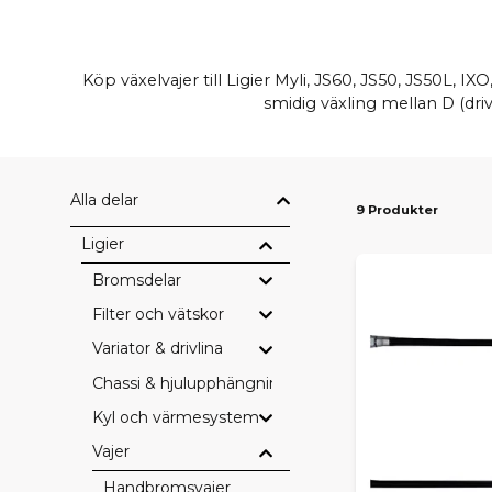
Köp växelvajer till Ligier Myli, JS60, JS50, JS50L, 
smidig växling mellan D (driv
Alla delar
9 Produkter
Ligier
Bromsdelar
Filter och vätskor
Variator & drivlina
Chassi & hjulupphängning
Kyl och värmesystem
Vajer
Handbromsvajer