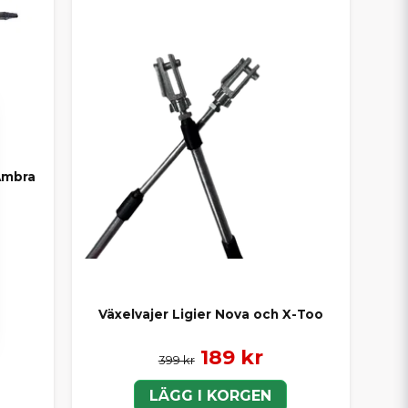
 Ambra
Växelvajer Ligier Nova och X-Too
189 kr
399 kr
LÄGG I KORGEN