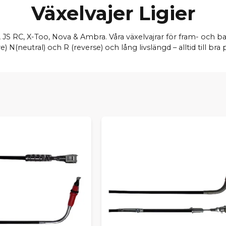
Växelvajer Ligier
IXO, JS RC, X-Too, Nova & Ambra. Våra växelvajrar för fram- och 
e) N(neutral) och R (reverse) och lång livslängd – alltid till br