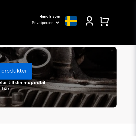
Handla som
 produkter
ar till din mopedbil
 här