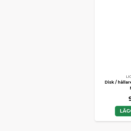
LI
Disk / hålla
LÄG