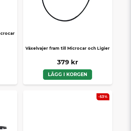
icrocar
Växelvajer fram till Microcar och Ligier
379 kr
LÄGG I KORGEN
-53%