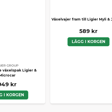
Växelvajer fram till Ligier Myli &
589 kr
LÄGG I KORGEN
GIER GROUP
re växelspak Ligier &
Microcar
949 kr
G I KORGEN