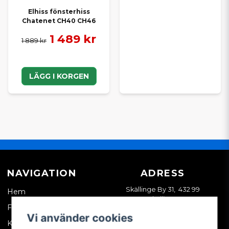
Elhiss fönsterhiss
Chatenet CH40 CH46
1 489 kr
1 889 kr
LÄGG I KORGEN
NAVIGATION
ADRESS
Skällinge By 31, 432 99
Hem
Skällinge
Företagskund
Vi använder cookies
Kontakta oss