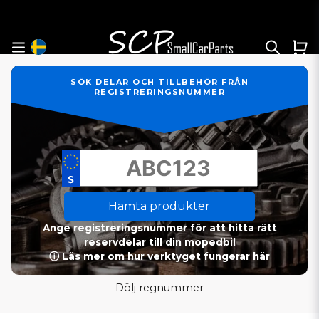
SÖK DELAR OCH TILLBEHÖR FRÅN
REGISTRERINGSNUMMER
Hämta produkter
Ange registreringsnummer för att hitta rätt
reservdelar till din mopedbil
ⓘ Läs mer om hur verktyget fungerar här
Dölj regnummer