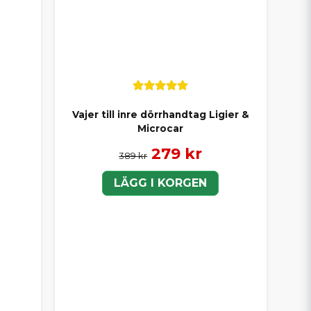
Vajer till inre dörrhandtag Ligier &
Microcar
279 kr
389 kr
LÄGG I KORGEN