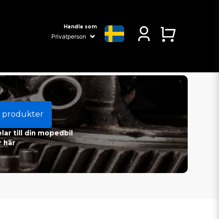
Handla som
 produkter
ar till din mopedbil
 här