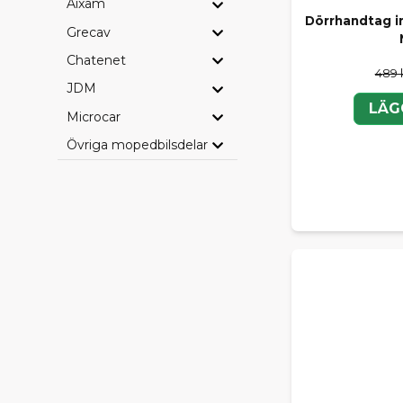
Aixam
Dörrhandtag i
Grecav
Chatenet
489 
JDM
LÄG
Microcar
Övriga mopedbilsdelar