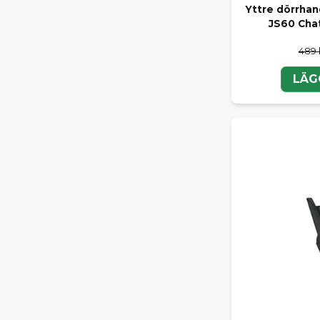
Yttre dörrhan
JS60 Cha
489 
LÄG