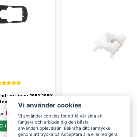
ndtag Ligier JS50 JS50L
tenet CH40 Ch46
Vi använder cookies
89 kr
 kr
Vi använder cookies för att få vår sida att
fungera och erbjuda dig den bästa
G I KORGEN
användarupplevelsen. Bekräfta ditt samtycke
genom att trycka på Acceptera alla eller redigera