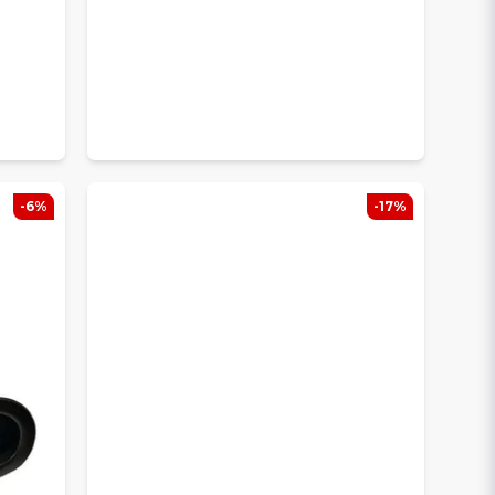
-6%
-17%