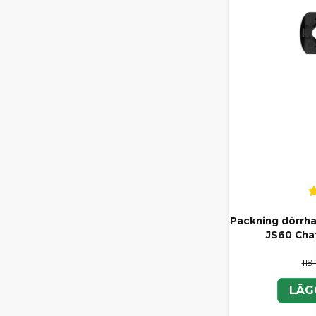
Packning dörrha
JS60 Cha
119
LÄG