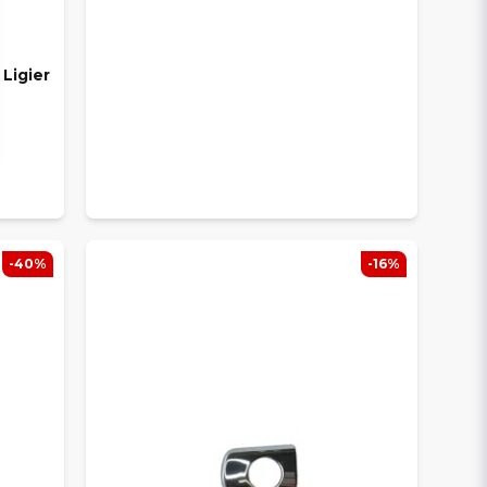
 Ligier
-40%
-16%