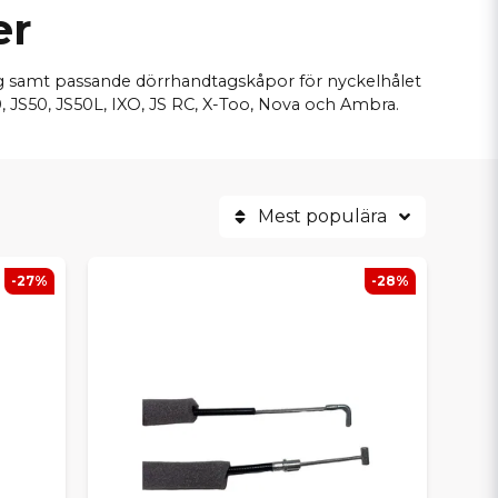
er
tag samt passande dörrhandtagskåpor för nyckelhålet
, JS50, JS50L, IXO, JS RC, X-Too, Nova och Ambra.
Mest populära
-27%
-28%