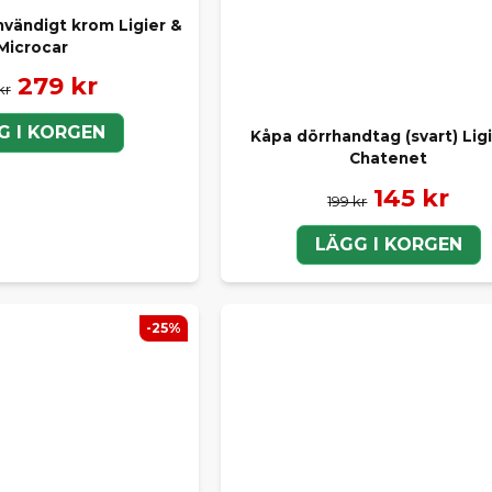
nvändigt krom Ligier &
Microcar
279 kr
kr
G I KORGEN
Kåpa dörrhandtag (svart) Lig
Chatenet
145 kr
199 kr
LÄGG I KORGEN
-25%