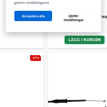
genom inställningarna
LIGIER GROUP
Acceptera alla
GDPR-
Plastplugg / fäste dörrhandtag
inställningar
JS50, JS50L & JS60
99 kr
LÄGG I KORGEN
-27%