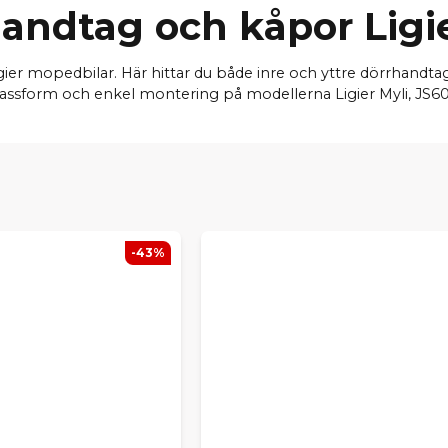
andtag och kåpor Ligi
Ligier mopedbilar. Här hittar du både inre och yttre dörrhand
 passform och enkel montering på modellerna Ligier Myli, JS60
-43%