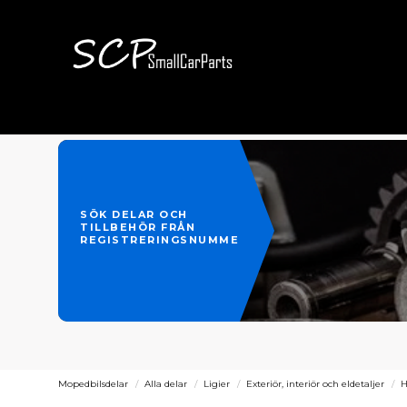
SÖK DELAR OCH
TILLBEHÖR FRÅN
REGISTRERINGSNUMMER
Mopedbilsdelar
Alla delar
Ligier
Exteriör, interiör och eldetaljer
H