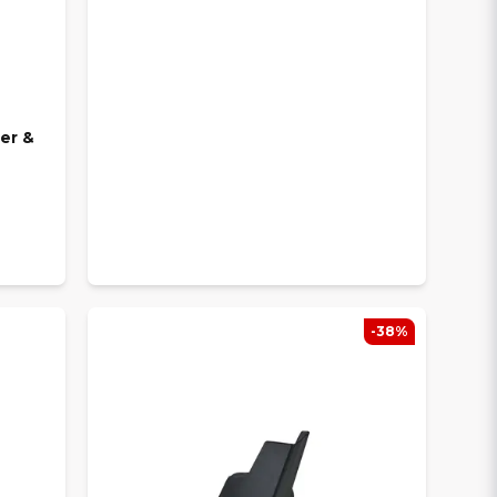
ier &
-38%