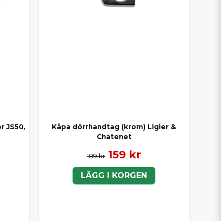
er JS50,
Kåpa dörrhandtag (krom) Ligier &
Chatenet
159 kr
189 kr
LÄGG I KORGEN