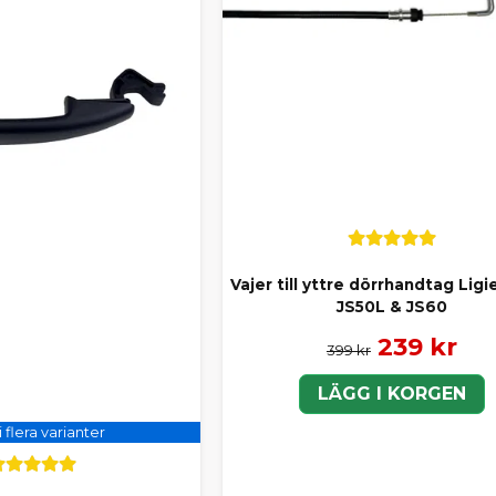
Vajer till yttre dörrhandtag Ligi
JS50L & JS60
239 kr
399 kr
LÄGG I KORGEN
i flera varianter