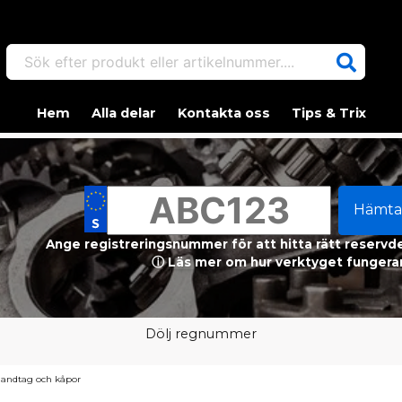
Sök efter produkt eller artikelnummer....
Hem
Alla delar
Kontakta oss
Tips & Trix
Hämta
Ange registreringsnummer för att hitta rätt reservdel
ⓘ Läs mer om hur verktyget fungerar
Dölj regnummer
andtag och kåpor