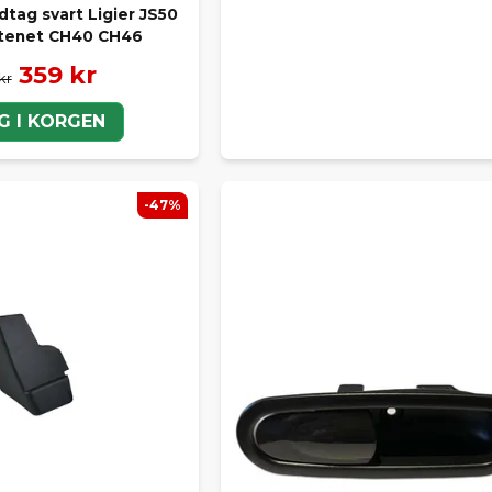
dtag svart Ligier JS50
tenet CH40 CH46
359 kr
kr
G I KORGEN
-47%