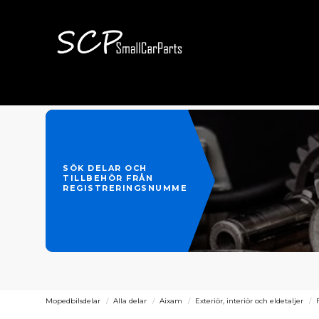
SÖK DELAR OCH
TILLBEHÖR FRÅN
REGISTRERINGSNUMMER
Mopedbilsdelar
Alla delar
Aixam
Exteriör, interiör och eldetaljer