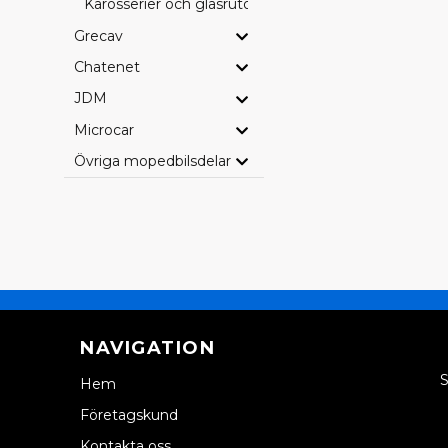
Karosserier och glasrutor
Grecav
Chatenet
JDM
Microcar
Övriga mopedbilsdelar
NAVIGATION
S
Hem
Företagskund
Kontakta oss