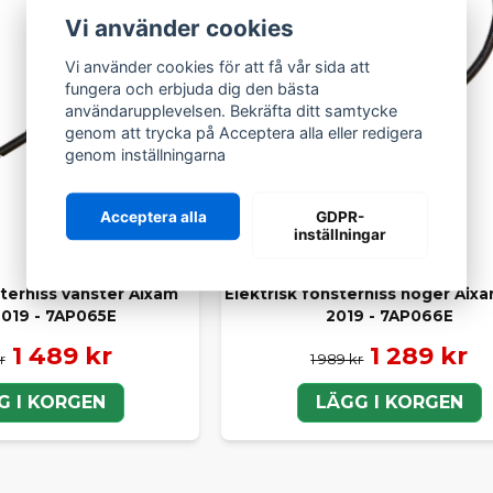
Vi använder cookies
Vi använder cookies för att få vår sida att
fungera och erbjuda dig den bästa
användarupplevelsen. Bekräfta ditt samtycke
genom att trycka på Acceptera alla eller redigera
genom inställningarna
Acceptera alla
GDPR-
inställningar
sterhiss vänster Aixam
Elektrisk fönsterhiss höger Aix
2019 - 7AP065E
2019 - 7AP066E
1 489 kr
1 289 kr
r
1 989 kr
G I KORGEN
LÄGG I KORGEN