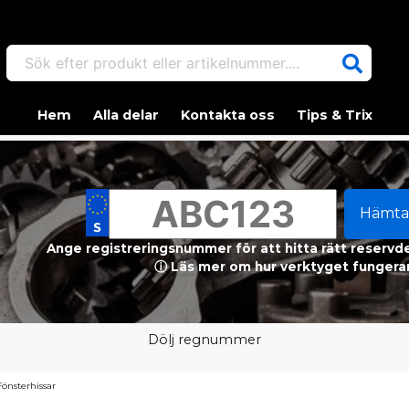
Sök efter produkt eller artikelnummer....
Hem
Alla delar
Kontakta oss
Tips & Trix
Hämta
Ange registreringsnummer för att hitta rätt reservdel
ⓘ Läs mer om hur verktyget fungerar
Dölj regnummer
Fönsterhissar