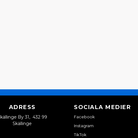
ADRESS
SOCIALA MEDIER
källinge By 31, 432 99
Facebook
Skällinge
Instagram
TikTok