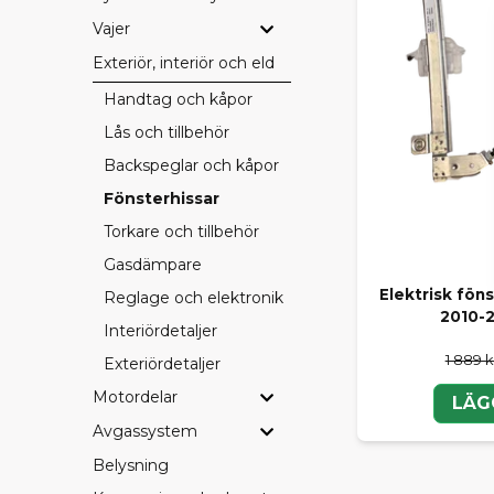
Vajer
Exteriör, interiör och eldetaljer
Handtag och kåpor
Lås och tillbehör
Backspeglar och kåpor
Fönsterhissar
Torkare och tillbehör
Gasdämpare
Elektrisk fön
Reglage och elektronik
2010-
Interiördetaljer
1 889 k
Exteriördetaljer
Motordelar
LÄG
Avgassystem
Belysning