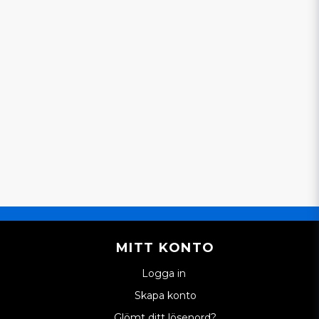
MITT KONTO
Logga in
Skapa konto
Glömt ditt lösenord?