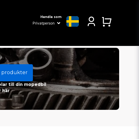
Handla som
 produkter
ar till din mopedbil
 här