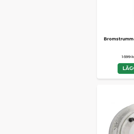
Bromstrumma
1 599 k
LÄG