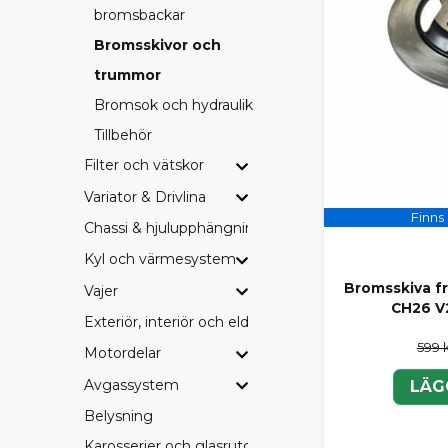
bromsbackar
Bromsskivor och
trummor
Bromsok och hydraulik
Tillbehör
Filter och vätskor
Variator & Drivlina
Finns 
Chassi & hjulupphängning
Kyl och värmesystem
Bromsskiva fr
Vajer
CH26 V
Exteriör, interiör och eldetaljer
599 
Motordelar
Avgassystem
LÄG
Belysning
Karosserier och glasrutor