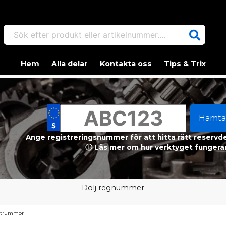
Sök efter produkt eller artikelnummer....
Hem
Alla delar
Kontakta oss
Tips & Trix
Hämta
Ange registreringsnummer för att hitta rätt reservdel
ⓘ Läs mer om hur verktyget fungerar
Dölj regnummer
h trummor