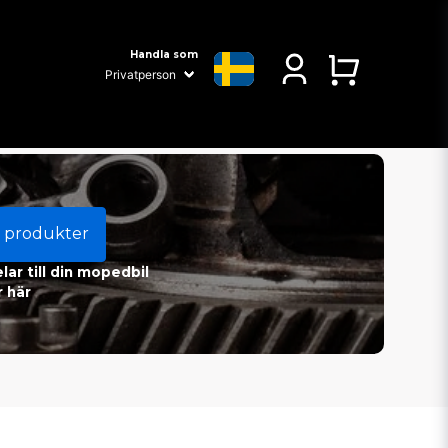
Handla som
 produkter
ar till din mopedbil
 här