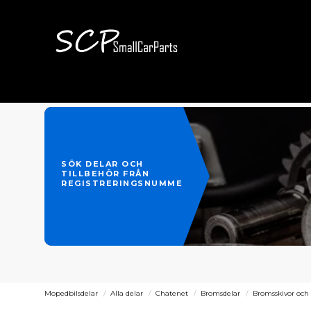
SÖK DELAR OCH
TILLBEHÖR FRÅN
REGISTRERINGSNUMMER
Mopedbilsdelar
Alla delar
Chatenet
Bromsdelar
Bromsskivor oc