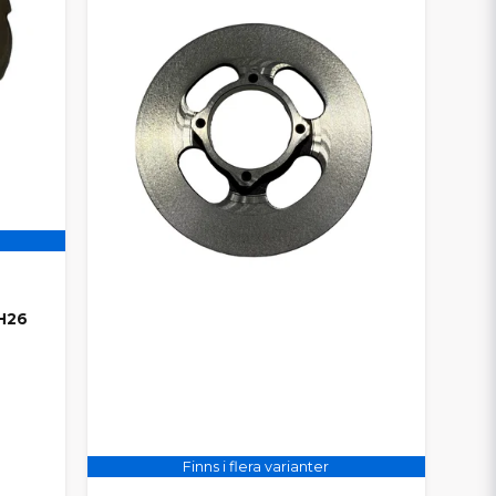
H26
Finns i flera varianter