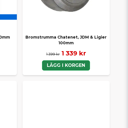
210mm
Bromstrumma Chatenet, JDM & Ligier
100mm
1 339 kr
1 399 kr
LÄGG I KORGEN