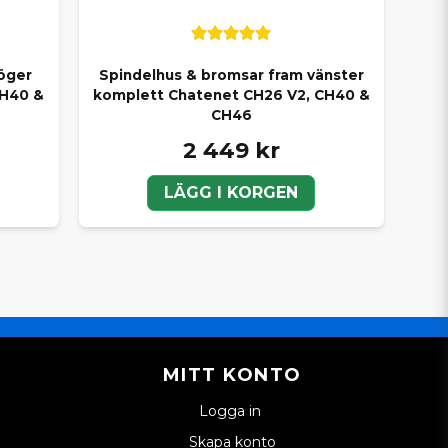
öger
Spindelhus & bromsar fram vänster
CH40 &
komplett Chatenet CH26 V2, CH40 &
CH46
2 449 kr
LÄGG I KORGEN
MITT KONTO
Logga in
Skapa konto