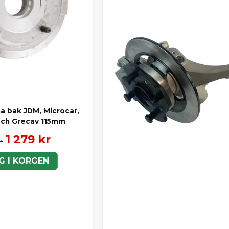
 bak JDM, Microcar,
 och Grecav 115mm
1 279 kr
r
G I KORGEN