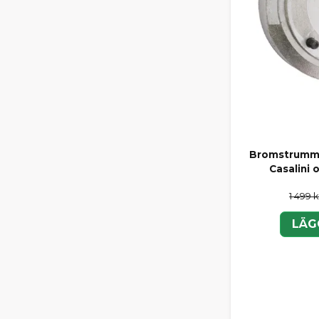
Bromstrumma
Casalini
1 499 k
LÄG