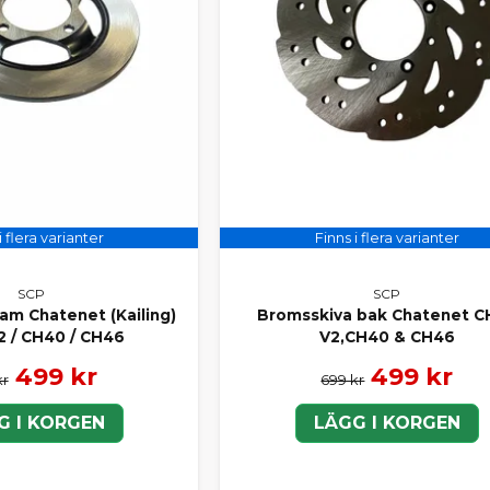
i flera varianter
Finns i flera varianter
SCP
SCP
am Chatenet (Kailing)
Bromsskiva bak Chatenet C
2 / CH40 / CH46
V2,CH40 & CH46
499 kr
499 kr
kr
699 kr
G I KORGEN
LÄGG I KORGEN