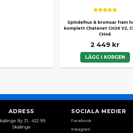
Spindelhus & bromsar fram h
komplett Chatenet CH26 V2, 
CH46
2 449 kr
LÄGG I KORGEN
ADRESS
SOCIALA MEDIER
källinge By 31, 432 99
Facebook
Skällinge
Instagram