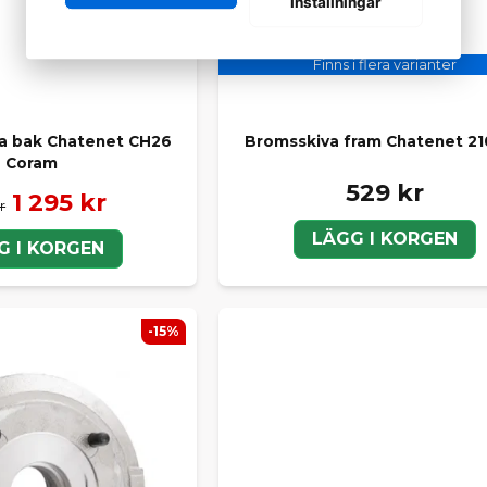
inställningar
Finns i flera varianter
 bak Chatenet CH26
Bromsskiva fram Chatenet 
Coram
529 kr
1 295 kr
r
LÄGG I KORGEN
G I KORGEN
-15%