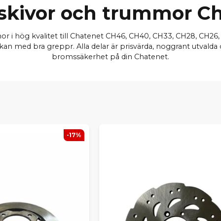
kivor och trummor C
 i hög kvalitet till Chatenet CH46, CH40, CH33, CH28, CH26
med bra greppr. Alla delar är prisvärda, noggrant utvalda o
bromssäkerhet på din Chatenet.
-17%