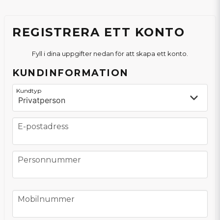
REGISTRERA ETT KONTO
Fyll i dina uppgifter nedan för att skapa ett konto.
KUNDINFORMATION
frontend.form.customer_type
frontend.form.customr-type
Kundtyp
E-postadress
E-postadress
Personnummer
Personnummer
Mobilnummer
Mobilnummer