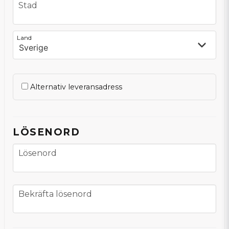
frontend.form.billing_address.city
Stad
frontend.form.billing_address.country
Land
Alternativ leveransadress
LÖSENORD
Lösenord
Lösenord
frontend.form.password_confirmation
Bekräfta lösenord