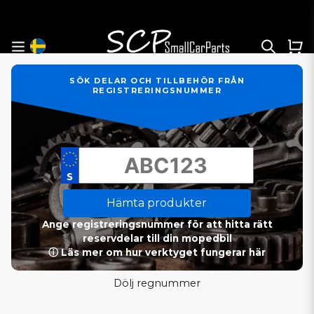
SÖK DELAR OCH TILLBEHÖR FRÅN
REGISTRERINGSNUMMER
Hämta produkter
Ange registreringsnummer för att hitta rätt
reservdelar till din mopedbil
ⓘ Läs mer om hur verktyget fungerar här
Dölj regnummer