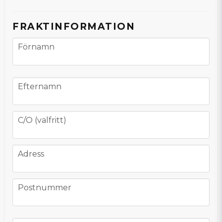
FRAKTINFORMATION
frontend.form.billing_address.firstname
Förnamn
frontend.form.billing_address.lastname
Efternamn
frontend.form.billing_address.co_address
C/O (valfritt)
frontend.form.billing_address.address
Adress
frontend.form.billing_address.postcode
Postnummer