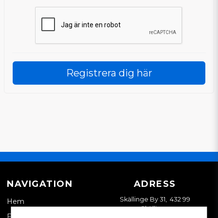
Registrera dig här
NAVIGATION
ADRESS
Skällinge By 31, 432 99
Hem
Skällinge
Företagskund