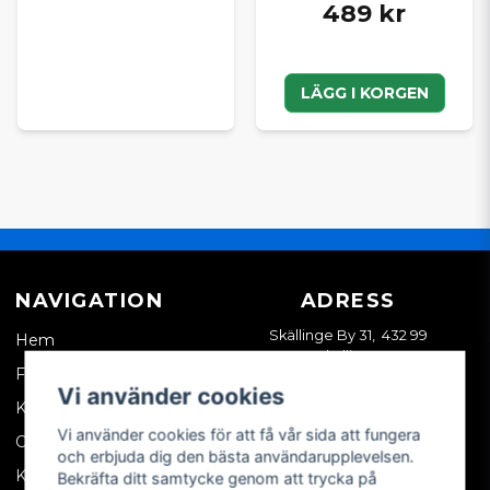
489 kr
LÄGG I KORGEN
NAVIGATION
ADRESS
Skällinge By 31, 432 99
Hem
Skällinge
Företagskund
Vi använder cookies
Kontakta oss
Vi använder cookies för att få vår sida att fungera
Om oss
och erbjuda dig den bästa användarupplevelsen.
Köpvillkor
Bekräfta ditt samtycke genom att trycka på