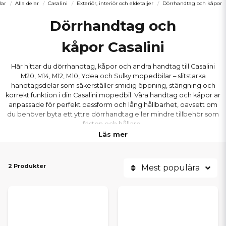
lar
Alla delar
Casalini
Exteriör, interiör och eldetaljer
Dörrhandtag och kåpor
Dörrhandtag och
kåpor Casalini
Här hittar du dörrhandtag, kåpor och andra handtag till Casalini
M20, M14, M12, M10, Ydea och Sulky mopedbilar – slitstarka
handtagsdelar som säkerställer smidig öppning, stängning och
korrekt funktion i din Casalini mopedbil. Våra handtag och kåpor är
anpassade för perfekt passform och lång hållbarhet, oavsett om
du behöver byta ett yttre dörrhandtag eller mindre tillbehör som
fästen och hållare.
Läs mer
2 Produkter
Mest populära