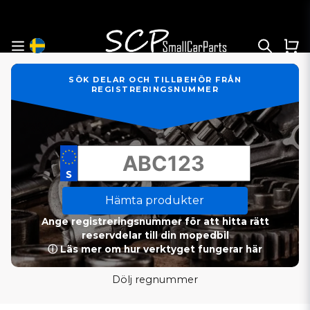
SÖK DELAR OCH TILLBEHÖR FRÅN
REGISTRERINGSNUMMER
Hämta produkter
Ange registreringsnummer för att hitta rätt
reservdelar till din mopedbil
ⓘ Läs mer om hur verktyget fungerar här
Dölj regnummer