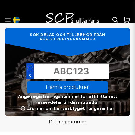
SÖK DELAR OCH TILLBEHÖR FRÅN
REGISTRERINGSNUMMER
Hämta produkter
Ange registreringsnummer för att hitta rätt
reservdelar till din mopedbil
ⓘ Läs mer om hur verktyget fungerar här
Dölj regnummer