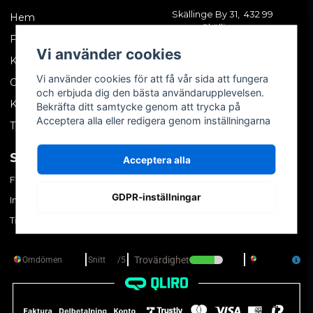
Skällinge By 31, 432 99
Hem
Skällinge
Företagskund
Vi använder cookies
Kontakta oss
Vi använder cookies för att få vår sida att fungera
Om oss
och erbjuda dig den bästa användarupplevelsen.
Köpvillkor
Bekräfta ditt samtycke genom att trycka på
Acceptera alla eller redigera genom inställningarna
Tips & trix
SOCIALA MEDIER
MITT KONTO
Acceptera alla
Facebook
Logga in
GDPR-inställningar
Instagram
Skapa konto
TikTok
Glömt ditt lösenord?