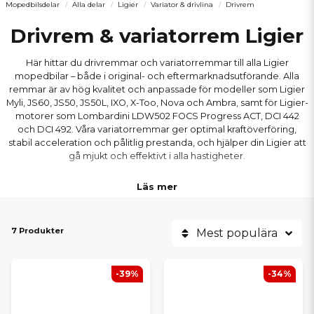
Mopedbilsdelar
Alla delar
Ligier
Variator & drivlina
Drivrem
Drivrem & variatorrem Ligier
Här hittar du drivremmar och variatorremmar till alla Ligier
mopedbilar – både i original- och eftermarknadsutförande. Alla
remmar är av hög kvalitet och anpassade för modeller som Ligier
Myli, JS60, JS50, JS50L, IXO, X-Too, Nova och Ambra, samt för Ligier-
motorer som Lombardini LDW502 FOCS Progress ACT, DCI 442
och DCI 492. Våra variatorremmar ger optimal kraftöverföring,
stabil acceleration och pålitlig prestanda, och hjälper din Ligier att
gå mjukt och effektivt i alla hastigheter.
Läs mer
7 Produkter
Mest populära
-39%
-34%