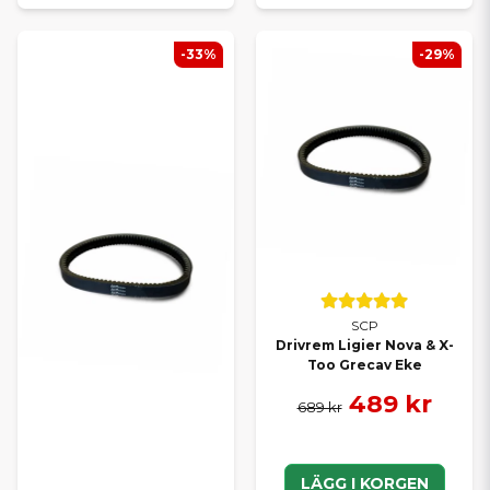
-33%
-29%
SCP
Drivrem Ligier Nova & X-
Too Grecav Eke
489 kr
689 kr
LÄGG I KORGEN