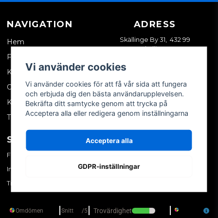
NAVIGATION
ADRESS
Skällinge By 31, 432 99
Hem
Skällinge
Företagskund
Vi använder cookies
Kontakta oss
Vi använder cookies för att få vår sida att fungera
Om oss
och erbjuda dig den bästa användarupplevelsen.
Köpvillkor
Bekräfta ditt samtycke genom att trycka på
Acceptera alla eller redigera genom inställningarna
Tips & trix
SOCIALA MEDIER
MITT KONTO
Acceptera alla
Facebook
Logga in
GDPR-inställningar
Instagram
Skapa konto
TikTok
Glömt ditt lösenord?