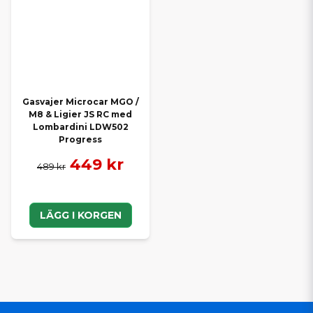
Gasvajer Microcar MGO /
M8 & Ligier JS RC med
Lombardini LDW502
Progress
449 kr
489 kr
LÄGG I KORGEN