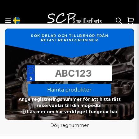
SÖK DELAR OCH TILLBEHÖR FRÅN
REGISTRERINGSNUMMER
Hämta produkter
Ange registreringsnummer för att hitta rätt
reservdelar till din mopedbil
ⓘ Läs mer om hur verktyget fungerar här
Dölj regnummer