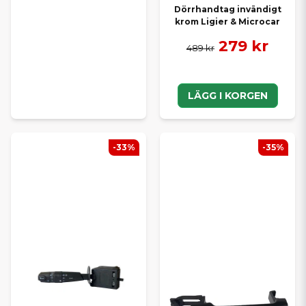
Dörrhandtag invändigt
krom Ligier & Microcar
279 kr
489 kr
LÄGG I KORGEN
-33%
-35%