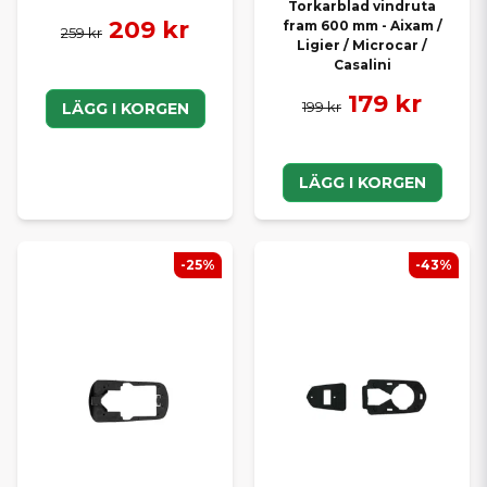
Torkarblad vindruta
209 kr
fram 600 mm - Aixam /
259 kr
Ligier / Microcar /
Casalini
179 kr
199 kr
LÄGG I KORGEN
LÄGG I KORGEN
-25%
-43%