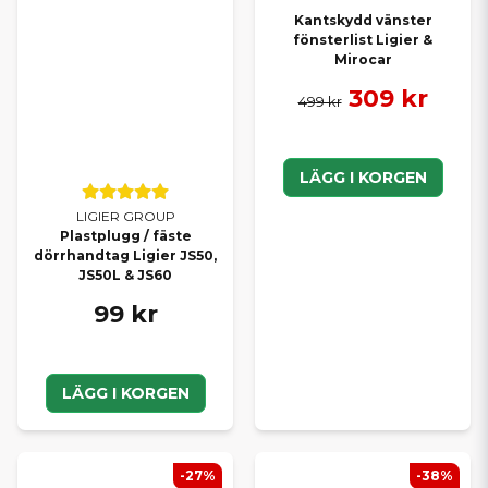
Kantskydd vänster
fönsterlist Ligier &
Mirocar
309 kr
499 kr
LÄGG I KORGEN
LIGIER GROUP
Plastplugg / fäste
dörrhandtag Ligier JS50,
JS50L & JS60
99 kr
LÄGG I KORGEN
-27%
-38%