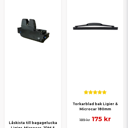
Torkarblad bak Ligier &
Microcar 180mm
175 kr
189 kr
Låskista till bagagelucka
Ligier, Microcar, JDM &