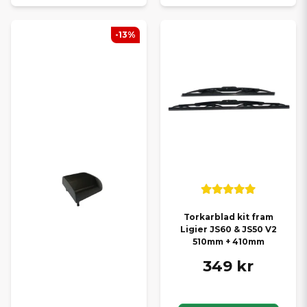
-13%
Torkarblad kit fram
Ligier JS60 & JS50 V2
510mm + 410mm
349 kr