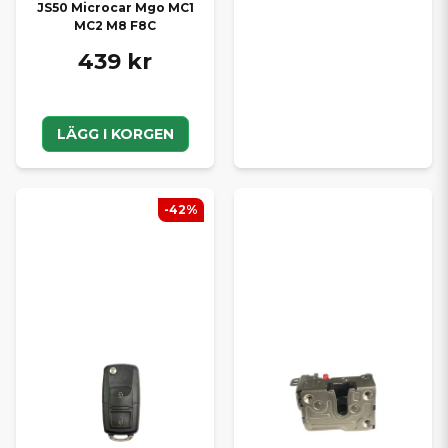
JS50 Microcar Mgo MC1
MC2 M8 F8C
439 kr
LÄGG I KORGEN
-42%