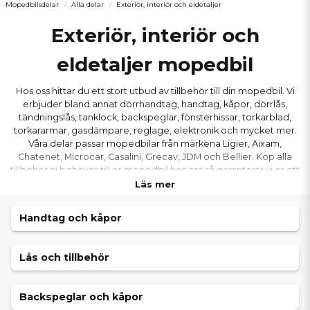
Mopedbilsdelar
Alla delar
Exteriör, interiör och eldetaljer
Exteriör, interiör och
eldetaljer mopedbil
Hos oss hittar du ett stort utbud av tillbehör till din mopedbil. Vi
erbjuder bland annat dörrhandtag, handtag, kåpor, dörrlås,
tändningslås, tanklock, backspeglar, fönsterhissar, torkarblad,
torkararmar, gasdämpare, reglage, elektronik och mycket mer.
Våra delar passar mopedbilar från märkena Ligier, Aixam,
Chatenet, Microcar, Casalini, Grecav, JDM och Bellier. Köp alla
tillbehör ni behöver till er mopedbil hos oss så garanterar vi er ett
bra pris och snabb leverans.
Läs mer
Handtag och kåpor
Lås och tillbehör
Backspeglar och kåpor