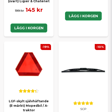
(svart) Ligier & Chatenet
145 kr
199 kr
LÄGG I KORGEN
LÄGG I KORGEN
-19%
-10%
LGF-skylt självhäftande
(E-märkt) Mopedbil / A-
SCP
traktor