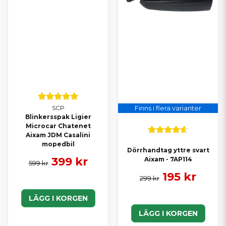
SCP
Finns i flera varianter
Blinkersspak Ligier
Microcar Chatenet
Aixam JDM Casalini
mopedbil
Dörrhandtag yttre svart
399 kr
Aixam - 7AP114
599 kr
195 kr
299 kr
LÄGG I KORGEN
LÄGG I KORGEN