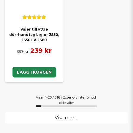
Vajer till yttre
dörrhandtag Ligier JS50,
JS50L & JS60
239 kr
399 kr
LÄGG I KORGEN
Visar 1-25 / 316 i Exteriör, interiör och
eldetaljer
Visa mer ...