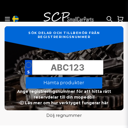
SÖK DELAR OCH TILLBEHÖR FRÅN
REGISTRERINGSNUMMER
Hämta produkter
Ange registreringsnummer för att hitta rätt
reservdelar till din mopedbil
ⓘ Läs mer om hur verktyget fungerar här
Dölj regnummer