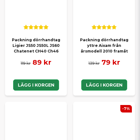
Packning dörrhandtag
Packning dörrhandtag
Ligier JS50 JS50L JS60
yttre Aixam från
Chatenet CH40 Ch46
årsmodell 2010 framåt
89 kr
79 kr
119 kr
139 kr
LÄGG I KORGEN
LÄGG I KORGEN
-7%