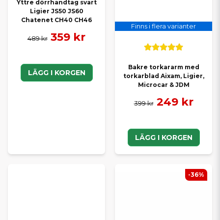
Yttre dörrhandtag svart
Ligier JS50 JS60
Chatenet CH40 CH46
Finns i flera varianter
359 kr
489 kr
Bakre torkararm med
LÄGG I KORGEN
torkarblad Aixam, Ligier,
Microcar & JDM
249 kr
399 kr
LÄGG I KORGEN
-36%