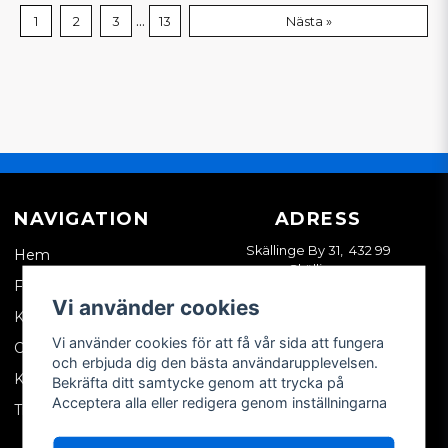
...
1
2
3
13
Nästa »
NAVIGATION
ADRESS
Skällinge By 31, 432 99
Hem
Skällinge
Företagskund
Vi använder cookies
Kontakta oss
Vi använder cookies för att få vår sida att fungera
Om oss
och erbjuda dig den bästa användarupplevelsen.
Köpvillkor
Bekräfta ditt samtycke genom att trycka på
Acceptera alla eller redigera genom inställningarna
Tips & trix