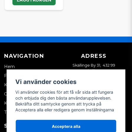
NAVIGATION
ADRESS
Skällinge By 31, 432 99
Hem
Skällinge
Företagskund
Vi använder cookies
Kontakta oss
Vi använder cookies för att få vår sida att fungera
Om oss
och erbjuda dig den bästa användarupplevelsen.
Köpvillkor
Bekräfta ditt samtycke genom att trycka på
Acceptera alla eller redigera genom inställningarna
Tips & trix
SOCIALA MEDIER
MITT KONTO
Acceptera alla