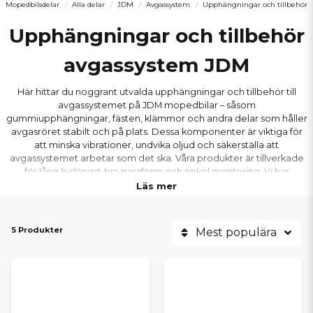
Mopedbilsdelar
Alla delar
JDM
Avgassystem
Upphängningar och tillbehör
Upphängningar och tillbehör
avgassystem JDM
Här hittar du noggrant utvalda upphängningar och tillbehör till
avgassystemet på JDM mopedbilar – såsom
gummiupphängningar, fästen, klämmor och andra delar som håller
avgasröret stabilt och på plats. Dessa komponenter är viktiga för
att minska vibrationer, undvika oljud och säkerställa att
avgassystemet arbetar som det ska. Våra produkter är tillverkade
för lång livslängd, bra passform och enkel montering. Vi har
upphängningar och tillbehör som passar populära JDM-modeller
Läs mer
som Titane, Albizia, Abaca, Aloes, Roxsy och Xheos, alltid till bra
priser och med snabba leveranser.
5 Produkter
Mest populära