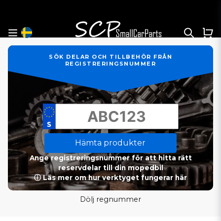
SÖK DELAR OCH TILLBEHÖR FRÅN
REGISTRERINGSNUMMER
Hämta produkter
Ange registreringsnummer för att hitta rätt
reservdelar till din mopedbil
ⓘ Läs mer om hur verktyget fungerar här
Dölj regnummer