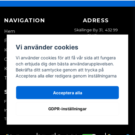
NAVIGATION
ADRESS
Skällinge By 31, 432 99
Hem
Skällinge
Företagskund
Vi använder cookies
Kontakta oss
Vi använder cookies för att få vår sida att fungera
Om oss
och erbjuda dig den bästa användarupplevelsen.
Köpvillkor
Bekräfta ditt samtycke genom att trycka på
Acceptera alla eller redigera genom inställningarna
Tips & trix
SOCIALA MEDIER
MITT KONTO
Acceptera alla
Facebook
Logga in
GDPR-inställningar
Instagram
Skapa konto
TikTok
Glömt ditt lösenord?