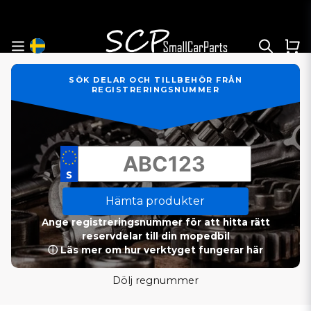
SÖK DELAR OCH TILLBEHÖR FRÅN
REGISTRERINGSNUMMER
Hämta produkter
Ange registreringsnummer för att hitta rätt
reservdelar till din mopedbil
ⓘ Läs mer om hur verktyget fungerar här
Dölj regnummer