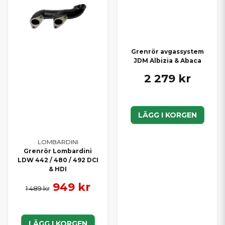
Grenrör avgassystem
JDM Albizia & Abaca
2 279 kr
LÄGG I KORGEN
LOMBARDINI
Grenrör Lombardini
LDW 442 / 480 / 492 DCI
& HDI
949 kr
1 489 kr
LÄGG I KORGEN