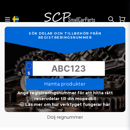
SÖK DELAR OCH TILLBEHÖR FRÅN
REGISTRERINGSNUMMER
Hämta produkter
Ange registreringsnummer för att hitta rätt
reservdelar till din mopedbil
ⓘ Läs mer om hur verktyget fungerar här
Dölj regnummer