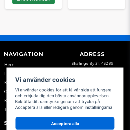
NAVIGATION
ADRESS
Skällinge By 31, 432 99
Hem
Skällinge
Företagskund
Vi använder cookies
Kontakta oss
Vi använder cookies för att få vår sida att fungera
Om oss
och erbjuda dig den bästa användarupplevelsen.
Köpvillkor
Bekräfta ditt samtycke genom att trycka på
Acceptera alla eller redigera genom inställningarna
Tips & trix
SOCIALA MEDIER
MITT KONTO
Acceptera alla