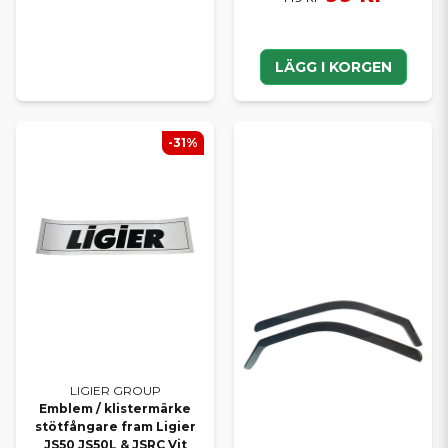
LÄGG I KORGEN
-31%
LIGIER GROUP
Emblem / klistermärke
stötfångare fram Ligier
JS50 JS50L & JSRC Vit