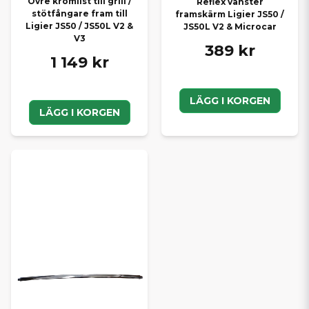
Övre kromlist till grill /
Reflex vänster
stötfångare fram till
framskärm Ligier JS50 /
Ligier JS50 / JS50L V2 &
JS50L V2 & Microcar
V3
389 kr
1 149 kr
LÄGG I KORGEN
LÄGG I KORGEN