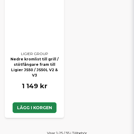
LIGIER GROUP
Nedre kromlist till grill /
stötfångare fram till
Ligier JS50 / JS50L V2 &
V3
1 149 kr
LÄGG I KORGEN
Visar 1-25 / 55 i Tillbehör