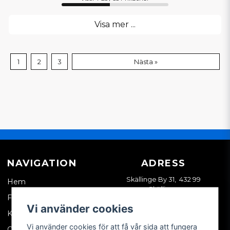
Visa mer ...
1
2
3
Nästa »
NAVIGATION
ADRESS
Skällinge By 31, 432 99
Hem
Skällinge
Företagskund
Vi använder cookies
Kontakta oss
Vi använder cookies för att få vår sida att fungera
Om oss