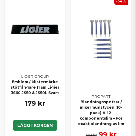
-34%
LIGIER GROUP
Emblem / klistermärke
stötfångare fram Ligier
JS60 JS50 & JS50L Svart
PROPART
179 kr
Blandningsspetsar /
mixermunstycen (10-
pack) till 2-
komponentslim – För
exakt blandning av lim
LÄGG I KORGEN
99 kr
149 kr