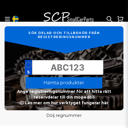
SÖK DELAR OCH TILLBEHÖR FRÅN
REGISTRERINGSNUMMER
Hämta produkter
Ange registreringsnummer för att hitta rätt
reservdelar till din mopedbil
ⓘ Läs mer om hur verktyget fungerar här
Dölj regnummer