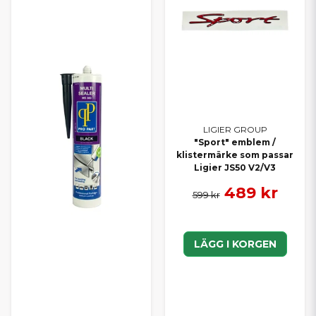
LIGIER GROUP
"Sport" emblem /
klistermärke som passar
Ligier JS50 V2/V3
489 kr
599 kr
LÄGG I KORGEN