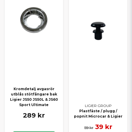
Kromdetalj avgasrör
utblås stötfångare bak
Ligier JS50 JS50L & JS60
Sport Ultimate
LIGIER GROUP
Plastfäste / plugg /
289 kr
popnit Microcar & Ligier
39 kr
59 kr