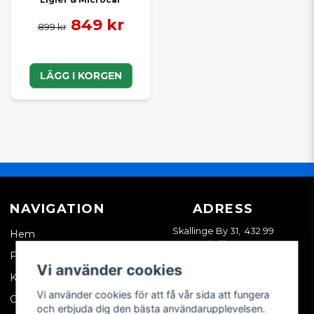
849 kr
899 kr
LÄGG I KORGEN
NAVIGATION
ADRESS
Skällinge By 31, 432 99
Hem
Skällinge
Företagskund
Vi använder cookies
Kontakta oss
Vi använder cookies för att få vår sida att fungera
Om oss
och erbjuda dig den bästa användarupplevelsen.