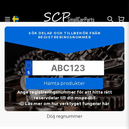
SÖK DELAR OCH TILLBEHÖR FRÅN
REGISTRERINGSNUMMER
Hämta produkter
Ange registreringsnummer för att hitta rätt
reservdelar till din mopedbil
ⓘ Läs mer om hur verktyget fungerar här
Dölj regnummer