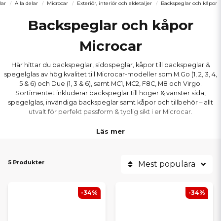
lar
Alla delar
Microcar
Exteriör, interiör och eldetaljer
Backspeglar och kåpor
Backspeglar och kåpor
Microcar
Här hittar du backspeglar, sidospeglar, kåpor till backspeglar &
spegelglas av hög kvalitet till Microcar-modeller som M.Go (1, 2, 3, 4,
5 & 6) och Due (1, 3 & 6), samt MC1, MC2, F8C, M8 och Virgo.
Sortimentet inkluderar backspeglar till höger & vänster sida,
spegelglas, invändiga backspeglar samt kåpor och tillbehör – allt
utvalt för perfekt passform & tydlig sikt i er Microcar.
Läs mer
5 Produkter
Mest populära
-34%
-34%