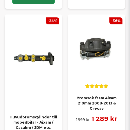
-24%
-36%
Bromsok fram Aixam
210mm 2008-2013 &
Grecav
Huvudbromscylinder till
1 289 kr
1 999 kr
mopedbilar - Aixam /
Casalini / JDM etc.