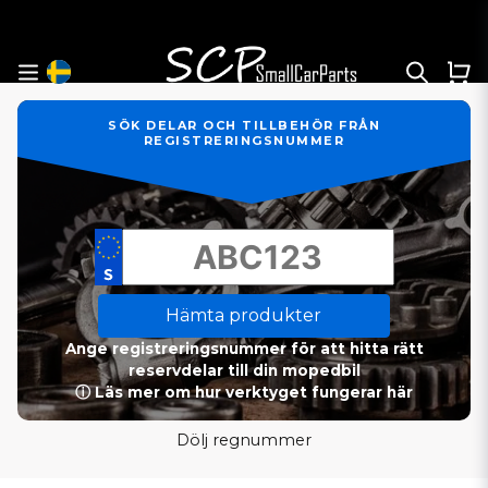
SÖK DELAR OCH TILLBEHÖR FRÅN
REGISTRERINGSNUMMER
Hämta produkter
Ange registreringsnummer för att hitta rätt
reservdelar till din mopedbil
ⓘ Läs mer om hur verktyget fungerar här
Dölj regnummer