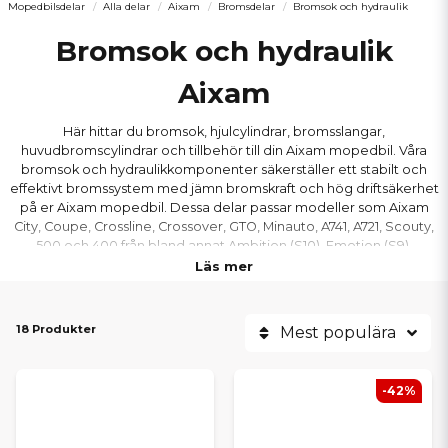
Mopedbilsdelar
Alla delar
Aixam
Bromsdelar
Bromsok och hydraulik
Bromsok och hydraulik
Aixam
Här hittar du bromsok, hjulcylindrar, bromsslangar,
huvudbromscylindrar och tillbehör till din Aixam mopedbil. Våra
bromsok och hydraulikkomponenter säkerställer ett stabilt och
effektivt bromssystem med jämn bromskraft och hög driftsäkerhet
på er Aixam mopedbil. Dessa delar passar modeller som Aixam
City, Coupe, Crossline, Crossover, GTO, Minauto, A741, A721, Scouty,
500 och 400 från bland annat Ambition (S10), Emotion (S9),
Sensation (S9), Vision (S8) och Impulsion (S8) serierna.
Läs mer
18 Produkter
Mest populära
-42%