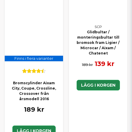
SCP
Glidbultar /
monteringsbultar till
bromsok fram Ligier /
Microcar / Aixam /
Chatenet
Finns i flera varianter
139 kr
189 kr
Bromscylinder Aixam
LÄGG I KORGEN
City, Coupe, Crossline,
Crossover från
årsmodell 2016
189 kr
LÄGG I KORGEN