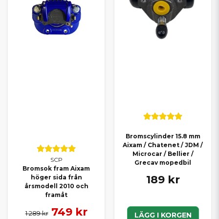
Bromscylinder 15.8 mm
Aixam / Chatenet / JDM /
Microcar / Bellier /
SCP
Grecav mopedbil
Bromsok fram Aixam
189 kr
höger sida från
årsmodell 2010 och
framåt
749 kr
1 289 kr
LÄGG I KORGEN