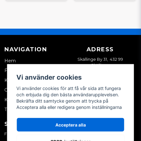
NAVIGATION
ADRESS
Skällinge By 31, 432 99
Hem
Skällinge
Företagskund
Vi använder cookies
Kontakta oss
Vi använder cookies för att få vår sida att fungera
Om oss
och erbjuda dig den bästa användarupplevelsen.
Köpvillkor
Bekräfta ditt samtycke genom att trycka på
Acceptera alla eller redigera genom inställningarna
Tips & trix
SOCIALA MEDIER
MITT KONTO
Acceptera alla
Facebook
Logga in