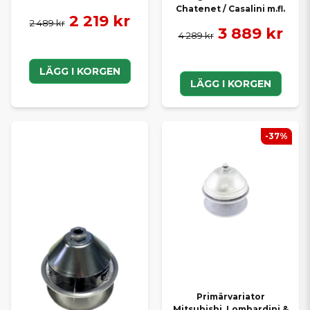
Chatenet / Casalini m.fl.
2 219 kr
2 489 kr
3 889 kr
4 289 kr
LÄGG I KORGEN
LÄGG I KORGEN
-37%
Primärvariator
Mitsubishi, Lombardini &