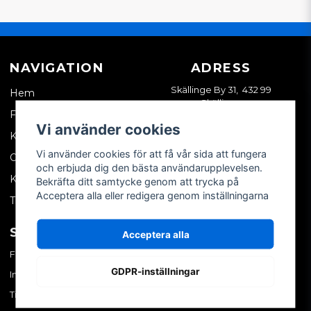
NAVIGATION
ADRESS
Skällinge By 31, 432 99
Hem
Skällinge
Företagskund
Vi använder cookies
Kontakta oss
Vi använder cookies för att få vår sida att fungera
Om oss
och erbjuda dig den bästa användarupplevelsen.
Köpvillkor
Bekräfta ditt samtycke genom att trycka på
Acceptera alla eller redigera genom inställningarna
Tips & trix
SOCIALA MEDIER
MITT KONTO
Acceptera alla
Facebook
Logga in
GDPR-inställningar
Instagram
Skapa konto
TikTok
Glömt ditt lösenord?