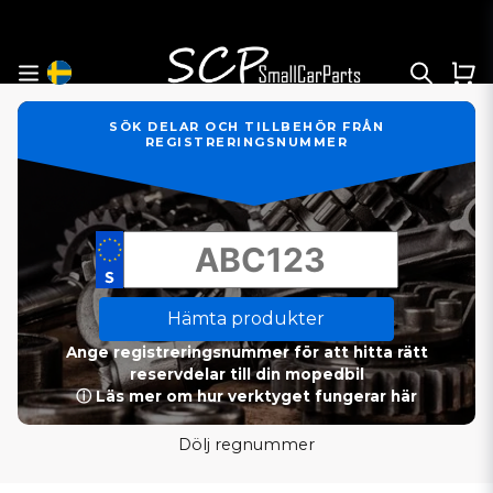
SÖK DELAR OCH TILLBEHÖR FRÅN
REGISTRERINGSNUMMER
Hämta produkter
Ange registreringsnummer för att hitta rätt
reservdelar till din mopedbil
ⓘ Läs mer om hur verktyget fungerar här
Dölj regnummer