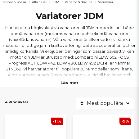
Mopedbilsdelar
Alla delar
JDM
Variator & drivlina
Variatorer
Variatorer JDM
Här hittar du högkvalitativa variatorer till JDM mopedbilar – både
primärvariatorer (motorns variator) och sekundärvariatorer
(växellådans variator). Våra variatorer är tillverkade i slitstarka
material för att ge jämn kraftöverföring, bättre acceleration och en
smidig körkänsla. Vi erbjuder lösningar som passar oavsett vilken
motor din JDM är utrustad med: Lombardini LDW 502 FOCS
Progress ACT, LDW 442, LDW 480, LDW 492 DCI eller Yanmar
2TNE68. Vi har variatorer till populära JDM-modeller som Titane,
Albizia, Abaca, Aloes, Roxsy och Xheos – alltid till bra priser och
med snabb leverans. Här hittar du variatorer till alla mopedbilar!
Läs mer
4 Produkter
Mest populära
-11%
-9%