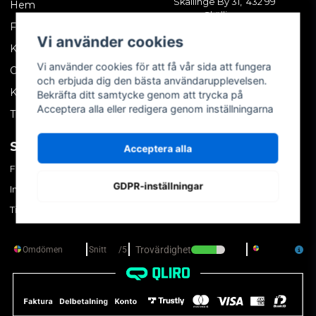
Skällinge By 31, 432 99
Hem
Skällinge
Företagskund
Vi använder cookies
Kontakta oss
Vi använder cookies för att få vår sida att fungera
Om oss
och erbjuda dig den bästa användarupplevelsen.
Köpvillkor
Bekräfta ditt samtycke genom att trycka på
Acceptera alla eller redigera genom inställningarna
Tips & trix
SOCIALA MEDIER
MITT KONTO
Acceptera alla
Facebook
Logga in
GDPR-inställningar
Instagram
Skapa konto
TikTok
Glömt ditt lösenord?