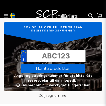
SÖK DELAR OCH TILLBEHÖR FRÅN
REGISTRERINGSNUMMER
Hämta produkter
Ange registreringsnummer för att hitta rätt
reservdelar till din mopedbil
ⓘ Läs mer om hur verktyget fungerar här
Dölj regnummer