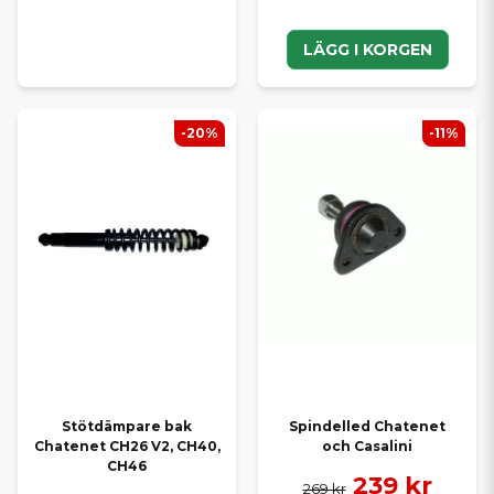
LÄGG I KORGEN
-20%
-11%
Stötdämpare bak
Spindelled Chatenet
Chatenet CH26 V2, CH40,
och Casalini
CH46
239 kr
269 kr