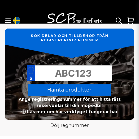
SÖK DELAR OCH TILLBEHÖR FRÅN
REGISTRERINGSNUMMER
Hämta produkter
Ange registreringsnummer för att hitta rätt
reservdelar till din mopedbil
ⓘ Läs mer om hur verktyget fungerar här
Dölj regnummer