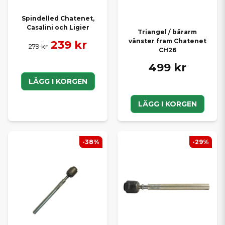
Spindelled Chatenet,
Casalini och Ligier
Triangel / bärarm
vänster fram Chatenet
239 kr
279 kr
CH26
499 kr
LÄGG I KORGEN
LÄGG I KORGEN
-38%
-29%