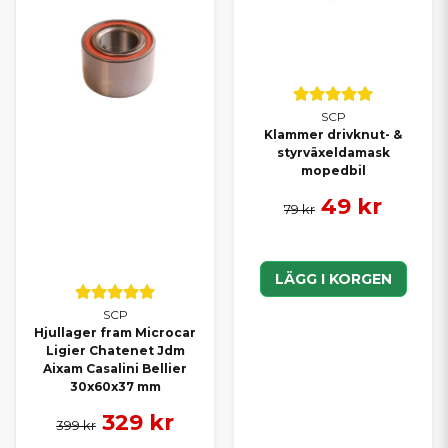
SCP
Klammer drivknut- &
styrväxeldamask
mopedbil
49 kr
79 kr
LÄGG I KORGEN
SCP
Hjullager fram Microcar
Ligier Chatenet Jdm
Aixam Casalini Bellier
30x60x37 mm
329 kr
399 kr