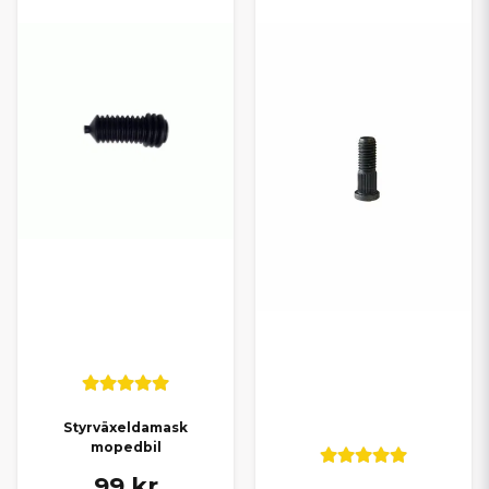
Styrväxeldamask
mopedbil
99 kr