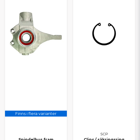
Finns i flera varianter
SCP
Spindelhus fram
Clips / säkringsring