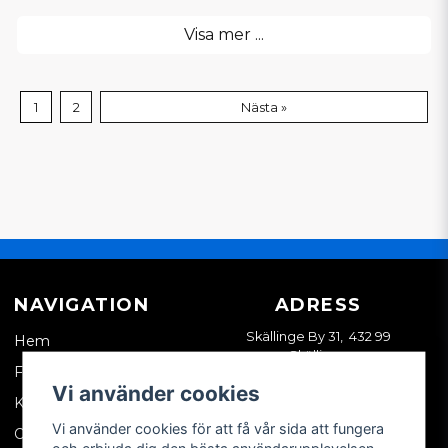
Visa mer ...
1
2
Nästa »
NAVIGATION
ADRESS
Skällinge By 31, 432 99
Hem
Skällinge
Företagskund
Vi använder cookies
Kontakta oss
Vi använder cookies för att få vår sida att fungera
Om oss
och erbjuda dig den bästa användarupplevelsen.