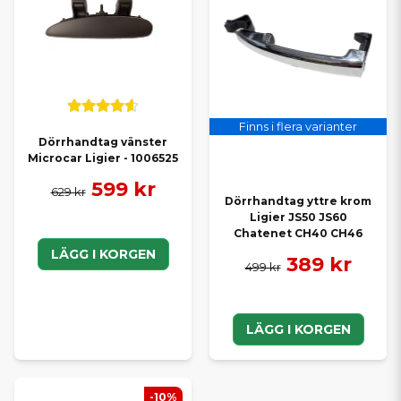
Finns i flera varianter
Dörrhandtag vänster
Microcar Ligier - 1006525
599 kr
629 kr
Dörrhandtag yttre krom
Ligier JS50 JS60
Chatenet CH40 CH46
LÄGG I KORGEN
389 kr
499 kr
LÄGG I KORGEN
-10%