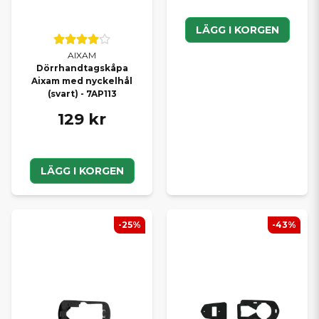
LÄGG I KORGEN
AIXAM
Dörrhandtagskåpa
Aixam med nyckelhål
(svart) - 7AP113
129 kr
LÄGG I KORGEN
-25%
-43%