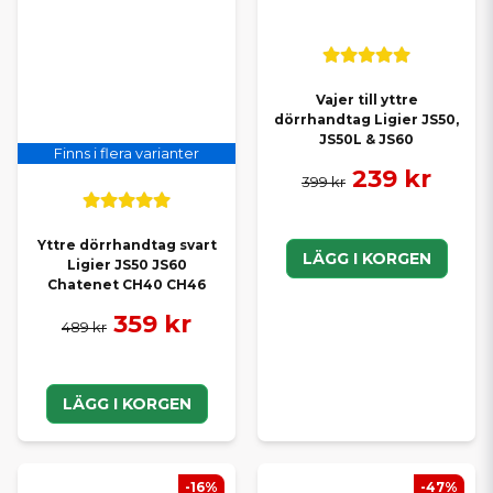
Vajer till yttre
dörrhandtag Ligier JS50,
JS50L & JS60
Finns i flera varianter
239 kr
399 kr
Yttre dörrhandtag svart
LÄGG I KORGEN
Ligier JS50 JS60
Chatenet CH40 CH46
359 kr
489 kr
LÄGG I KORGEN
-16%
-47%