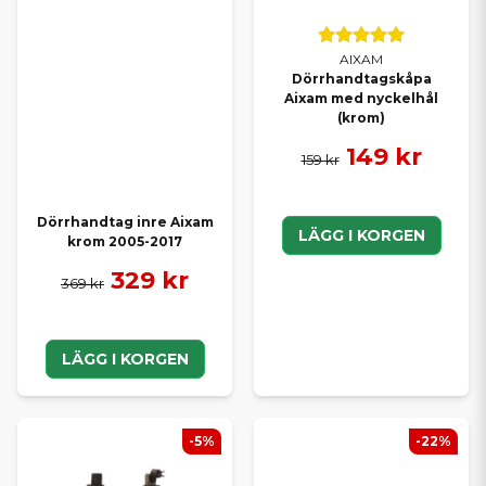
AIXAM
Dörrhandtagskåpa
Aixam med nyckelhål
(krom)
149 kr
159 kr
Dörrhandtag inre Aixam
LÄGG I KORGEN
krom 2005-2017
329 kr
369 kr
LÄGG I KORGEN
-5%
-22%