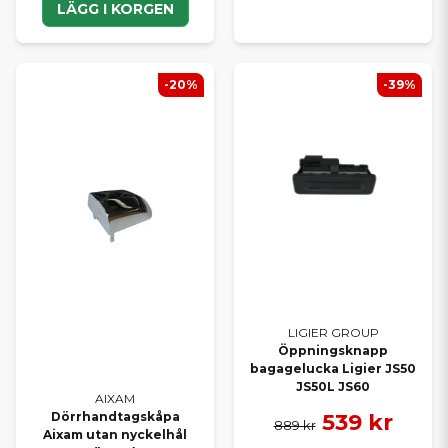
LÄGG I KORGEN
-20%
-39%
LIGIER GROUP
Öppningsknapp
bagagelucka Ligier JS50
JS50L JS60
AIXAM
539 kr
Dörrhandtagskåpa
889 kr
Aixam utan nyckelhål