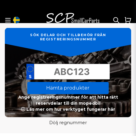
SÖK DELAR OCH TILLBEHÖR FRÅN
REGISTRERINGSNUMMER
Hämta produkter
Ange registreringsnummer för att hitta rätt
reservdelar till din mopedbil
ⓘ Läs mer om hur verktyget fungerar här
Dölj regnummer