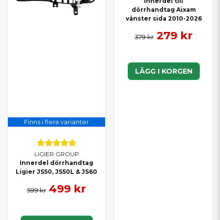
Innerdel till
dörrhandtag Aixam
vänster sida 2010-2026
279 kr
379 kr
LÄGG I KORGEN
Finns i flera varianter
LIGIER GROUP
Innerdel dörrhandtag
Ligier JS50, JS50L & JS60
499 kr
599 kr