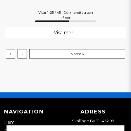
Visar 1-25 / 45 i Dörrhandtag och
kåpor
Visa mer ...
1
2
Nästa »
NAVIGATION
ADRESS
Skällinge By 31, 432 99
Hem
Skällinge