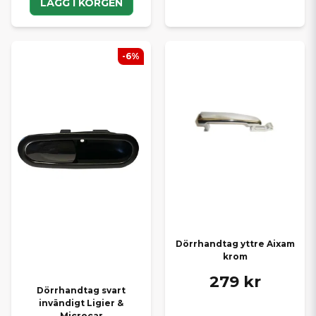
LÄGG I KORGEN
-6%
Dörrhandtag yttre Aixam
krom
279 kr
Dörrhandtag svart
invändigt Ligier &
Microcar