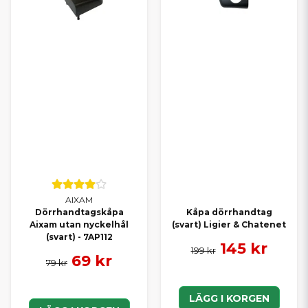
AIXAM
Dörrhandtagskåpa
Kåpa dörrhandtag
Aixam utan nyckelhål
(svart) Ligier & Chatenet
(svart) - 7AP112
145 kr
199 kr
69 kr
79 kr
LÄGG I KORGEN