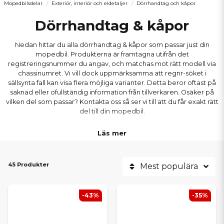
Mopedbilsdelar
Exteriör, interiör och eldetaljer
Dörrhandtag och kåpor
Dörrhandtag & kåpor
Nedan hittar du alla dörrhandtag & kåpor som passar just din
mopedbil. Produkterna är framtagna utifrån det
registreringsnummer du angav, och matchas mot rätt modell via
chassinumret. Vi vill dock uppmärksamma att regnr-söket i
sällsynta fall kan visa flera möjliga varianter. Detta beror oftast på
saknad eller ofullständig information från tillverkaren. Osäker på
vilken del som passar? Kontakta oss så ser vi till att du får exakt rätt
del till din mopedbil.
Läs mer
45 Produkter
Mest populära
-43%
-35%