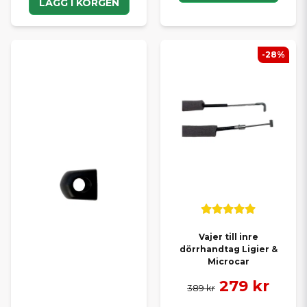
LÄGG I KORGEN
-28%
Vajer till inre
dörrhandtag Ligier &
Microcar
279 kr
389 kr