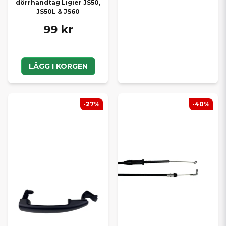
dörrhandtag Ligier JS50,
JS50L & JS60
99 kr
LÄGG I KORGEN
-27%
-40%