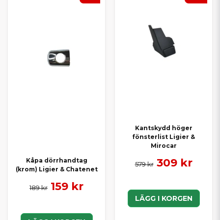
Kantskydd höger
fönsterlist Ligier &
Mirocar
309 kr
Kåpa dörrhandtag
579 kr
(krom) Ligier & Chatenet
159 kr
189 kr
LÄGG I KORGEN