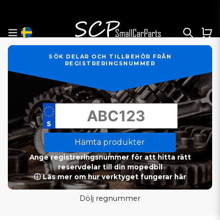
SÖK DELAR OCH TILLBEHÖR FRÅN
REGISTRERINGSNUMMER
Hämta produkter
Ange registreringsnummer för att hitta rätt
reservdelar till din mopedbil
ⓘ Läs mer om hur verktyget fungerar här
Dölj regnummer