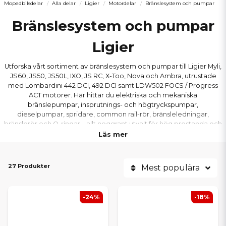
Mopedbilsdelar
Alla delar
Ligier
Motordelar
Bränslesystem och pumpar
Bränslesystem och pumpar
Ligier
Utforska vårt sortiment av bränslesystem och pumpar till Ligier Myli,
JS60, JS50, JS50L, IXO, JS RC, X-Too, Nova och Ambra, utrustade
med Lombardini 442 DCI, 492 DCI samt LDW502 FOCS / Progress
ACT motorer. Här hittar du elektriska och mekaniska
bränslepumpar, insprutnings- och högtryckspumpar,
dieselpumpar, spridare, common rail-rör, bränsleledningar,
bränslerör och O-ringar – allt noggrant utvalt för hög prestanda och
lång livslängd på er Ligier mopedbil.
Läs mer
Våra produkter är anpassade för att ge korrekt bränsletryck, jämn
gång och optimal förbränning i din Ligier mopedbil med
Lombardini-motor. Vi erbjuder även tillbehör som tankarmaturer,
27 Produkter
Mest populära
stoppsolenoider, monteringsringar och packningar till olje- och
bränslepumpar. Oavsett om du behöver ersätta en spridare eller
renovera hela bränslesystemet på er Ligier mopedbil, hittar du rätt
-24%
-18%
delar här – med hög kvalitet, precision och passform.