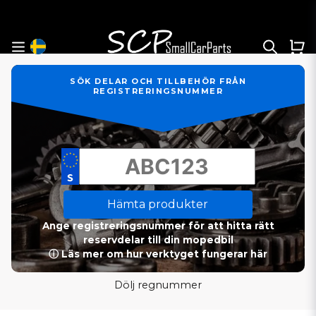
SÖK DELAR OCH TILLBEHÖR FRÅN
REGISTRERINGSNUMMER
Hämta produkter
Ange registreringsnummer för att hitta rätt
reservdelar till din mopedbil
ⓘ Läs mer om hur verktyget fungerar här
Dölj regnummer