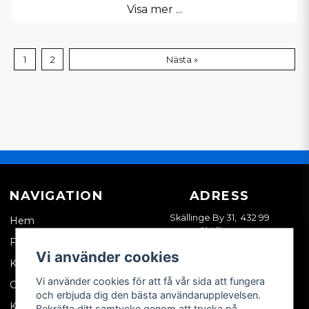
Visa mer ...
1
2
Nästa »
NAVIGATION
ADRESS
Skällinge By 31, 432 99
Hem
Skällinge
Företagskund
Vi använder cookies
Kontakta oss
Vi använder cookies för att få vår sida att fungera
Om oss
och erbjuda dig den bästa användarupplevelsen.
Köpvillkor
Bekräfta ditt samtycke genom att trycka på