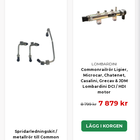
LOMBARDINI
Commonrailrör Ligier,
Microcar, Chatenet,
Casalini, Grecav & JDM
Lombardini DCI / HDI
motor
7 879 kr
8 799 kr
LÄGG I KORGEN
Spridarledningskit /
metallrör till Common