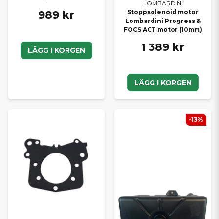
LOMBARDINI
989 kr
Stoppsolenoid motor
Lombardini Progress &
FOCS ACT motor (10mm)
1 389 kr
LÄGG I KORGEN
LÄGG I KORGEN
-13%