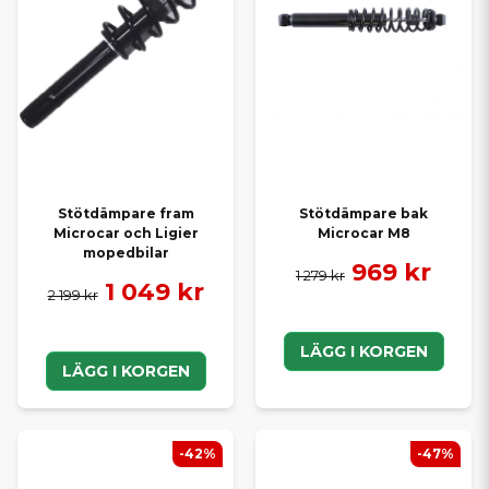
Stötdämpare fram
Stötdämpare bak
Microcar och Ligier
Microcar M8
mopedbilar
969 kr
1 279 kr
1 049 kr
2 199 kr
LÄGG I KORGEN
LÄGG I KORGEN
-42%
-47%