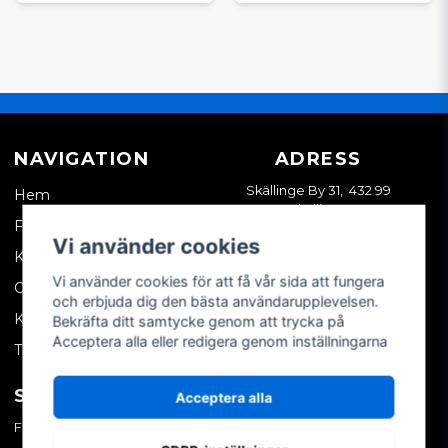
NAVIGATION
ADRESS
Skällinge By 31, 432 99
Hem
Skällinge
Företagskund
Vi använder cookies
Kontakta oss
Vi använder cookies för att få vår sida att fungera
Om oss
och erbjuda dig den bästa användarupplevelsen.
Köpvillkor
Bekräfta ditt samtycke genom att trycka på
Acceptera alla eller redigera genom inställningarna
Tips & trix
SOCIALA MEDIER
MITT KONTO
Acceptera alla
Facebook
Logga in