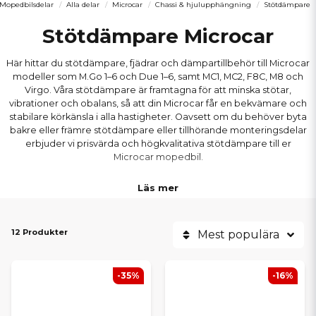
Mopedbilsdelar
Alla delar
Microcar
Chassi & hjulupphängning
Stötdämpare
Stötdämpare Microcar
Här hittar du stötdämpare, fjädrar och dämpartillbehör till Microcar
modeller som M.Go 1–6 och Due 1–6, samt MC1, MC2, F8C, M8 och
Virgo. Våra stötdämpare är framtagna för att minska stötar,
vibrationer och obalans, så att din Microcar får en bekvämare och
stabilare körkänsla i alla hastigheter. Oavsett om du behöver byta
bakre eller främre stötdämpare eller tillhörande monteringsdelar
erbjuder vi prisvärda och högkvalitativa stötdämpare till er
Microcar mopedbil.
Läs mer
12 Produkter
Mest populära
-35%
-16%