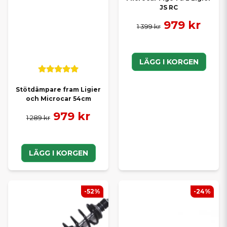
JS RC
979 kr
1 399 kr
LÄGG I KORGEN
Stötdämpare fram Ligier
och Microcar 54cm
979 kr
1 289 kr
LÄGG I KORGEN
-52%
-24%