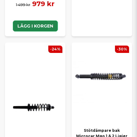
979 kr
1 499 kr
LÄGG I KORGEN
-24%
-30%
Stötdämpare bak
Microcar Mgo 1 & 2 Ligier