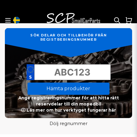
SÖK DELAR OCH TILLBEHÖR FRÅN
REGISTRERINGSNUMMER
Hämta produkter
Ange registreringsnummer för att hitta rätt
reservdelar till din mopedbil
ⓘ Läs mer om hur verktyget fungerar här
Dölj regnummer