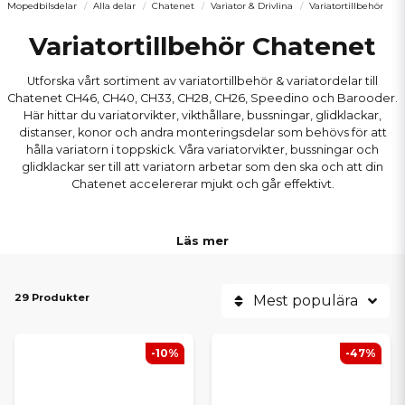
Mopedbilsdelar
Alla delar
Chatenet
Variator & Drivlina
Variatortillbehör
Variatortillbehör Chatenet
Utforska vårt sortiment av variatortillbehör & variatordelar till
Chatenet CH46, CH40, CH33, CH28, CH26, Speedino och Barooder.
Här hittar du variatorvikter, vikthållare, bussningar, glidklackar,
distanser, konor och andra monteringsdelar som behövs för att
hålla variatorn i toppskick. Våra variatorvikter, bussningar och
glidklackar ser till att variatorn arbetar som den ska och att din
Chatenet accelererar mjukt och går effektivt.
Läs mer
29 Produkter
Mest populära
-10%
-47%