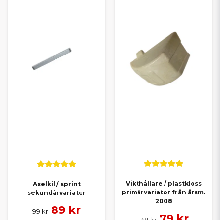
Vikthållare / plastkloss
Axelkil / sprint
primärvariator från årsm.
sekundärvariator
2008
89 kr
99 kr
79 kr
149 kr