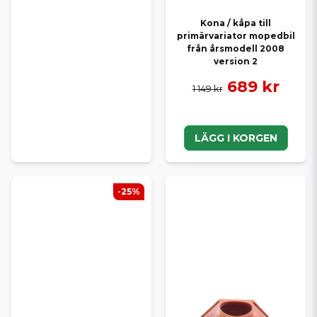
Kona / kåpa till
primärvariator mopedbil
från årsmodell 2008
version 2
689 kr
1 149 kr
LÄGG I KORGEN
-25%