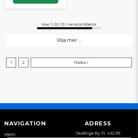
Visar 1-25 / 29 i Variatortillbehör
Visa mer ...
1
2
Nästa »
NAVIGATION
ADRESS
Skällinge By 31, 432 99
Hem