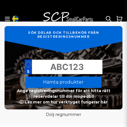
SÖK DELAR OCH TILLBEHÖR FRÅN
REGISTRERINGSNUMMER
Hämta produkter
Ange registreringsnummer för att hitta rätt
reservdelar till din mopedbil
ⓘ Läs mer om hur verktyget fungerar här
Dölj regnummer