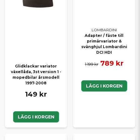
LOMBARDINI
Adapter / fäste till
primärvariator &
svänghjul Lombardini
DCI HDI
789 kr
1 199 kr
Glidklackar variator
växellåda, 3st version 1 -
mopedbilar årsmodell
1997-2008
LÄGG I KORGEN
149 kr
LÄGG I KORGEN