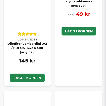
styrväxeldamask
mopedbil
49 kr
79 kr
LÄGG I KORGEN
LOMBARDINI
Oljefilter Lombardini DCI
/ HDI 492, 442 & 480
(original)
145 kr
LÄGG I KORGEN