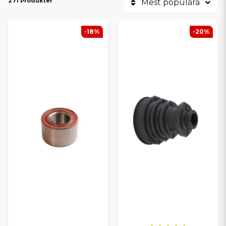
271 Produkter
Mest populära
-18%
-20%