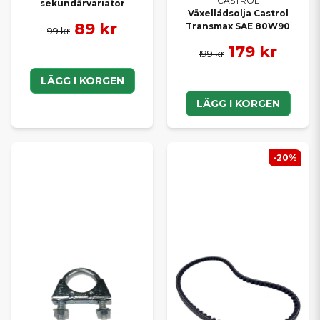
CASTROL
sekundärvariator
Växellådsolja Castrol
89 kr
Transmax SAE 80W90
99 kr
179 kr
199 kr
LÄGG I KORGEN
LÄGG I KORGEN
-20%