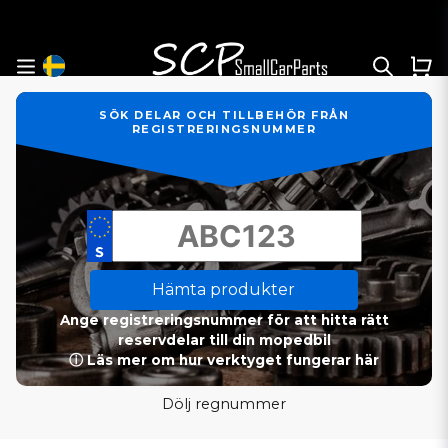
SÖK DELAR OCH TILLBEHÖR FRÅN
REGISTRERINGSNUMMER
Hämta produkter
Ange registreringsnummer för att hitta rätt
reservdelar till din mopedbil
ⓘ Läs mer om hur verktyget fungerar här
Dölj regnummer