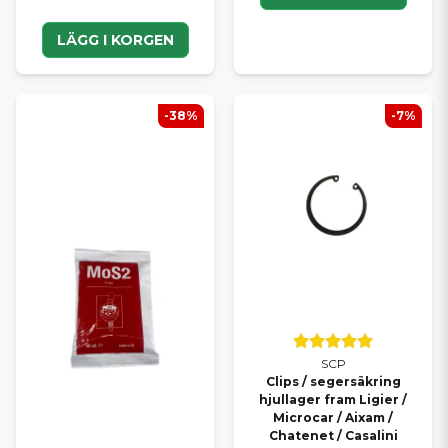
LÄGG I KORGEN
-38%
-7%
SCP
Clips / segersäkring
hjullager fram Ligier /
Microcar / Aixam /
Chatenet / Casalini