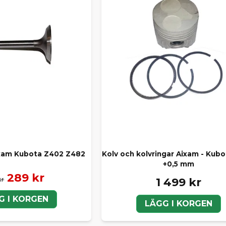
ixam Kubota Z402 Z482
Kolv och kolvringar Aixam - Kub
+0,5 mm
289 kr
kr
1 499 kr
G I KORGEN
LÄGG I KORGEN