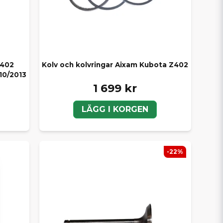
Z402
Kolv och kolvringar Aixam Kubota Z402
010/2013
1 699 kr
LÄGG I KORGEN
-22%