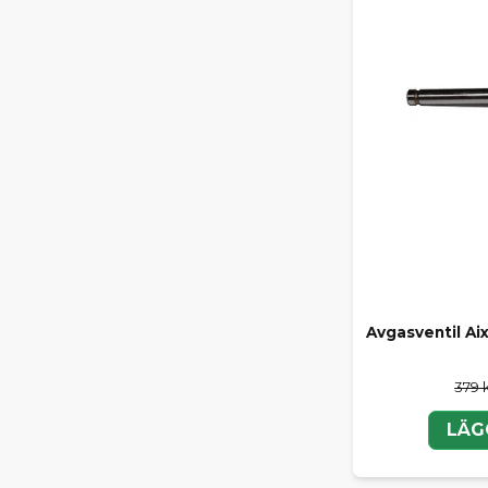
Avgasventil A
379 
LÄG