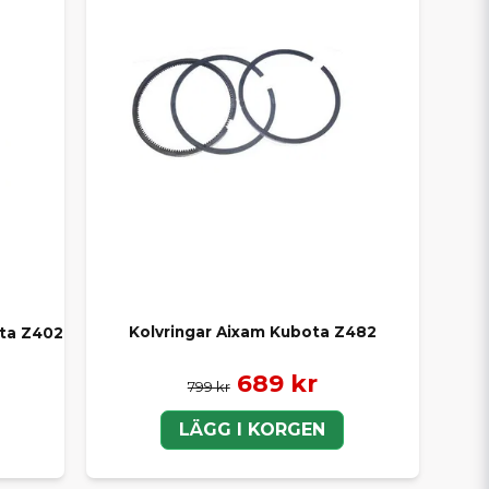
Kolvringar Aixam Kubota Z482
ota Z402
689 kr
799 kr
LÄGG I KORGEN