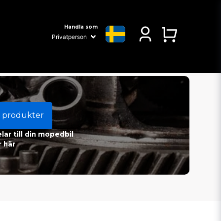
Handla som
 produkter
ar till din mopedbil
 här