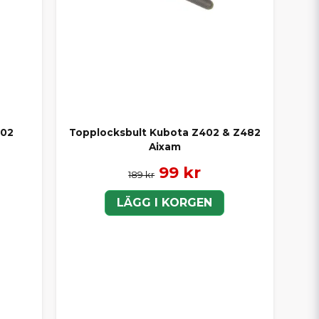
402
Topplocksbult Kubota Z402 & Z482
Aixam
99 kr
189 kr
LÄGG I KORGEN