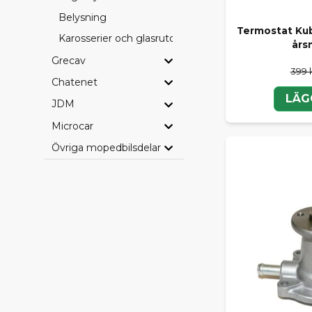
Belysning
Termostat Ku
Karosserier och glasrutor
års
Grecav
399 
Chatenet
LÄG
JDM
Microcar
Övriga mopedbilsdelar