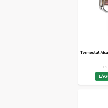
Termostat Aix
199
LÄG