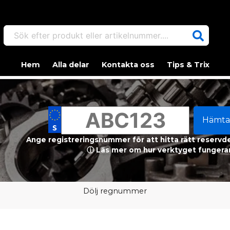
Sök efter produkt eller artikelnummer....
Hem
Alla delar
Kontakta oss
Tips & Trix
Hämta
Ange registreringsnummer för att hitta rätt reservdel
ⓘ Läs mer om hur verktyget fungerar
Dölj regnummer