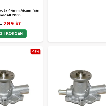
bota 44mm Aixam från
modell 2005
289 kr
kr
G I KORGEN
-19%