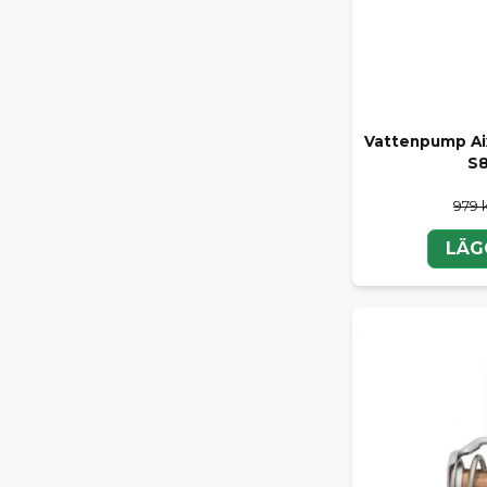
Vattenpump Ai
S8
979 
LÄG