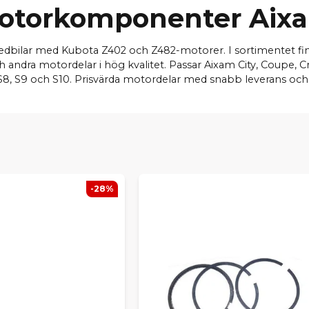
otorkomponenter Aix
bilar med Kubota Z402 och Z482-motorer. I sortimentet finn
andra motordelar i hög kvalitet. Passar Aixam City, Coupe, Cr
 S8, S9 och S10. Prisvärda motordelar med snabb leverans och 
-28%