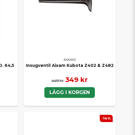
AIXAM
. 64,5
Insugventil Aixam Kubota Z402 & Z482
349 kr
449 kr
LÄGG I KORGEN
-14%