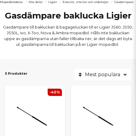
Mopedbilsdelar
Alla delar
Ligier
Exteriör, interiör och eldetaljer
Gasdämpare
Gasdämpare baklucka Ligier
Gasdämpare till bakluckan & bagageluckan till er Ligier JS60, JS50,
JS50L, Ixo, X-Too, Nova & Ambra mopedbil. Hålls inte bakluckan
uppe av gasdämparna utan faller tillbaka ner, är det dags att byta
ut gasdämparna till bakluckan på er Ligier mopedbil.
5 Produkter
Mest populära
-40%