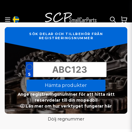
SÖK DELAR OCH TILLBEHÖR FRÅN
REGISTRERINGSNUMMER
Hämta produkter
Ange registreringsnummer för att hitta rätt
reservdelar till din mopedbil
ⓘ Läs mer om hur verktyget fungerar här
Dölj regnummer