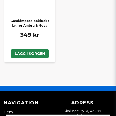
Gasdämpare baklucka
Ligier Ambra & Nova
349 kr
LÄGG I KORGEN
NAVIGATION
ADRESS
Skällinge By 31, 432 99
Hem
Skällinge