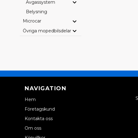
Avgassystem
Belysning
Microcar
Övriga mopedbilsdelar
NAVIGATION
S
Hem
Företagskund
Kontakta oss
Om oss
Köpvillkor