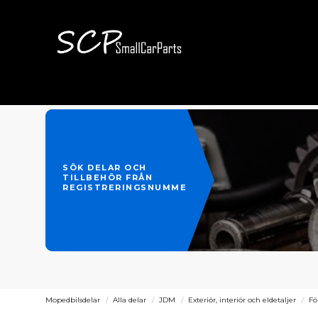
SÖK DELAR OCH
TILLBEHÖR FRÅN
REGISTRERINGSNUMMER
Mopedbilsdelar
Alla delar
JDM
Exteriör, interiör och eldetaljer
Fö