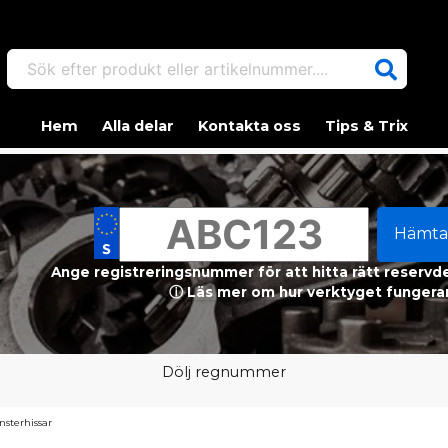
Sök efter produkt eller artikelnummer....
Hem
Alla delar
Kontakta oss
Tips & Trix
Hämta
Ange registreringsnummer för att hitta rätt reservdel
ⓘ Läs mer om hur verktyget fungerar
Dölj regnummer
nsterhissar