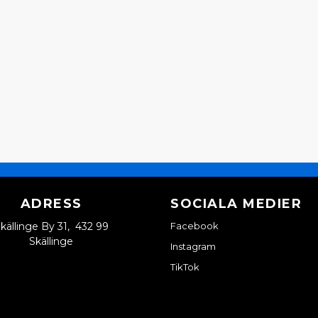
ADRESS
SOCIALA MEDIER
källinge By 31, 432 99
Facebook
Skällinge
Instagram
TikTok