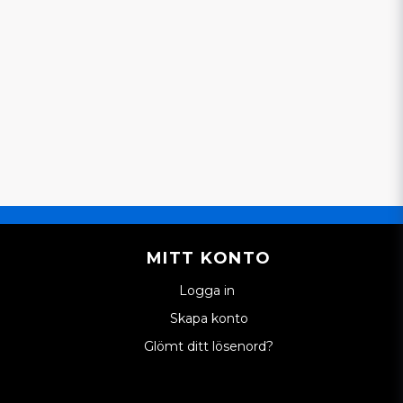
MITT KONTO
Logga in
Skapa konto
Glömt ditt lösenord?