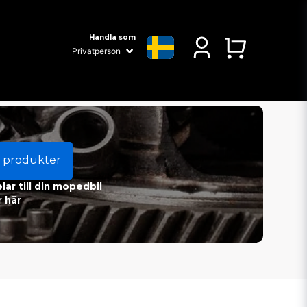
Handla som
 produkter
ar till din mopedbil
 här