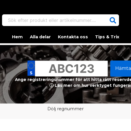
Sök efter produkt eller artikelnummer....
Hem
Alla delar
Kontakta oss
Tips & Trix
Hämta
Ange registreringsnummer för att hitta rätt reservdel
ⓘ Läs mer om hur verktyget fungerar
Dölj regnummer