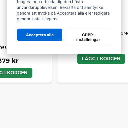
fungera och erbjuda dig den bästa
användarupplevelsen. Bekräfta ditt samtycke
genom att trycka på Acceptera alla eller redigera
genom inställningarna
Växelvajer Chatenet och Gr
Acceptera alla
GDPR-
inställningar
499 kr
Chatenet mopedbilar
LÄGG I KORGEN
379 kr
G I KORGEN