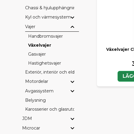
Chassi & hjulupphängning
Kyl och värmesystem
Vajer
Handbromsvajer
Växelvajer
Växelvajer 
Gasvajer
Hastighetsvajer
Exteriör, interiör och eldetaljer
LÄG
Motordelar
Avgassystem
Belysning
Karosserier och glasrutor
JDM
Microcar