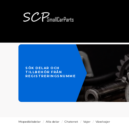
SÖK DELAR OCH
TILLBEHÖR FRÅN
REGISTRERINGSNUMMER
Mopedbilsdelar
Alla delar
Chatenet
Vajer
Växelvajer