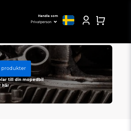
Handla som
 produkter
ar till din mopedbil
 här