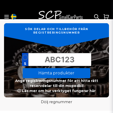
SÖK DELAR OCH TILLBEHÖR FRÅN
REGISTRERINGSNUMMER
Hämta produkter
Ange registreringsnummer för att hitta rätt
reservdelar till din mopedbil
ⓘ Läs mer om hur verktyget fungerar här
Dölj regnummer