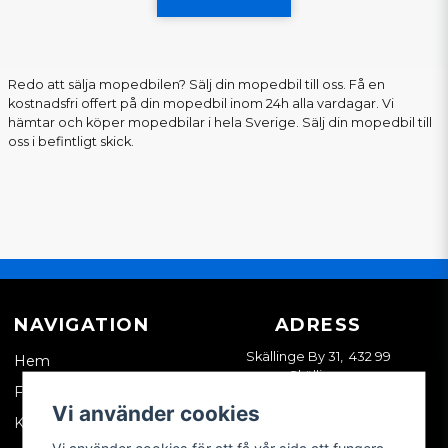
Redo att sälja mopedbilen? Sälj din mopedbil till oss. Få en
kostnadsfri offert på din mopedbil inom 24h alla vardagar. Vi
hämtar och köper mopedbilar i hela Sverige. Sälj din mopedbil till
oss i befintligt skick.
NAVIGATION
ADRESS
Skällinge By 31, 432 99
Hem
Skällinge
Företagskund
Vi använder cookies
Kontakta oss
Vi använder cookies för att få vår sida att fungera